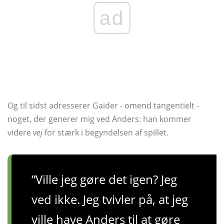
ad
Og til sidst adresserer Gaider - omend tangentielt -
noget, der generer mig ved Anders: han kommer
videre
vej
for stærk i begyndelsen af ​​spillet.
”Ville jeg gøre det igen? Jeg
ved ikke. Jeg tvivler på, at jeg
ville have Anders til at gøre