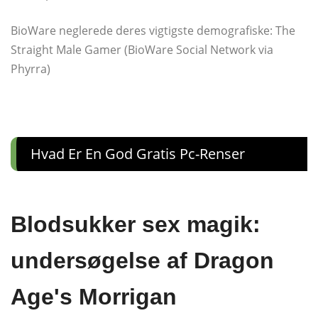
BioWare neglerede deres vigtigste demografiske: The
Straight Male Gamer (BioWare Social Network via
Phyrra)
Hvad Er En God Gratis Pc-Renser
Blodsukker sex magik:
undersøgelse af Dragon
Age's Morrigan