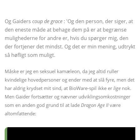
Og Gaiders
coup de grace
: 'Og den person, der siger, at
den eneste måde at behage dem på er at begrænse
mulighederne for andre er, hvis du spørger mig, den
der fortjener det mindst. Og det er min mening, udtrykt
så høfligt som muligt.
Måske er jeg en seksuel kamæleon, da jeg altid ruller
kvindelige hovedpersoner og ender med at slå fyre, men det
har aldrig krydset mit sind, at BioWare-spil ikke er
lige
nok.
Men Gaider fortsætter og nævner udviklingsomkostninger
som en anden god grund til at lade
Dragon Age II
være
altomfattende: