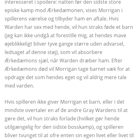
interesseret i spoilere: natten før den sidste store
episke kamp mod Ærkedæmonen, vises Morrigan i
spillerens værelse og tilbyder ham en aftale. Hvis
Warden har sex med hende, vil hun straks føde et barn
(jeg kan ikke undgå at forestille mig, at hendes mave
øjeblikkeligt bliver tyve gange større uden advarsel,
ledsaget af denne støj), som vil absorbere
Ærkedæmons sjæl, når Warden dræber ham. Efter
Ærkedæmons død vil Morrigan tage barnet væk for at
opdrage det som hendes eget og vil aldrig mere tale
med varden.
Hvis spilleren ikke giver Morrigan et barn, eller i det
mindste overtaler en af ​​de andre Gray Wardens til at
gøre det, vil hun straks forlade (hvilket gør hende
utilgængelig for den sidste bosskamp), og spilleren
bliver tvunget til at ofre enten sin egen livet eller livet til