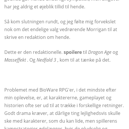
har jeg aldrig et øjeblik tillid til hende.
Så kom slutningen rundt, og jeg følte mig forvekslet
nok om det endelige valg vedrørende Morrigan til at
skrive en redaktion om hende.
Dette er den redaktionelle.
spoilere
til
Dragon Age
og
Masseffekt
. Og
Nedfald 3
, kom til at tænke på det.
Problemet med BioWare RPG'er, i det mindste efter
min oplevelse, er, at karaktererne, gameplayet og
historien ofte ser ud til at trække i forskellige retninger.
Godt drama kræver, at dårlige ting lejlighedsvis skulle
ske med karakterer, som du kan lide, men spillerens
kampstrategier ødelægges, hvis de pludselig og