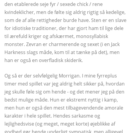
den etablerede seje fyr / sexede chick / rene
kvindeklicher, men de følte sig aldrig rigtig så kedelige,
som de af alle rettigheder burde have. Sten er en slave
for idiotiske traditioner, der har gjort ham til lige dele
til ærefuld kriger og afskærmet, monosyllabisk
monster. Zevran er charmerende og sexet (i en Jack
Harkness slags måde, kom til at tænke på det), men
han er også en overfladisk skiderik.
Og så er der selvfølgelig Morrigan. I mine fyrreplus
timer med spillet var jeg aldrig helt sikker på, hvordan
jeg skulle føle sig om hende - og det mener jeg på den
bedst mulige måde. Hun er ekstremt nyttig i kamp, ​​
men hun er også den mest tilbagevendende amorale
karakter i hele spillet. Hendes sarkasme og
lejlighedsvise (og meget, meget korte) øjeblikke af
godhed gør hende underligt sympatisk, men alligevel