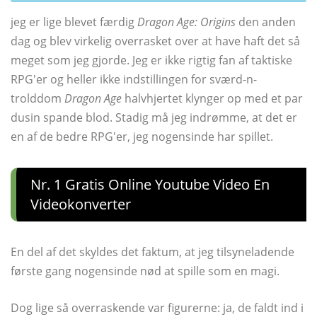
jeg er lige blevet færdig
Dragon Age: Origins
den anden
dag og blev virkelig overrasket over at have haft det så
meget som jeg gjorde. Jeg er ikke rigtig fan af taktiske
RPG'er og heller ikke indstillingen for sværd-n-
trolddom
Dragon Age
halvhjertet klynger op med et par
dusin spande blod. Stadig må jeg indrømme, at det er
en af ​​de bedre RPG'er, jeg nogensinde har spillet.
Nr. 1 Gratis Online Youtube Video En
Videokonverter
En del af det skyldes det faktum, at jeg tilsyneladende
første gang nogensinde nød at spille som en magi.
Dog lige så overraskende var figurerne: ja, de faldt ind i