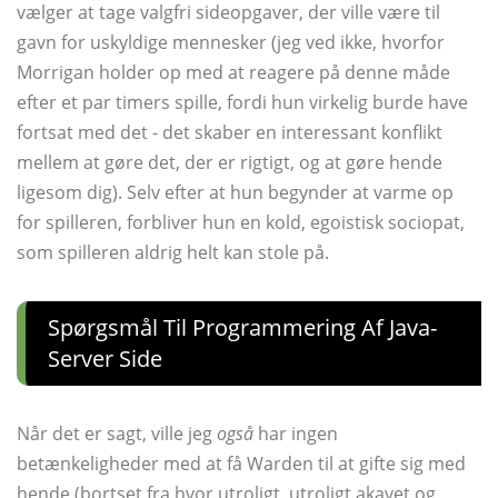
vælger at tage valgfri sideopgaver, der ville være til
gavn for uskyldige mennesker (jeg ved ikke, hvorfor
Morrigan holder op med at reagere på denne måde
efter et par timers spille, fordi hun virkelig burde have
fortsat med det - det skaber en interessant konflikt
mellem at gøre det, der er rigtigt, og at gøre hende
ligesom dig). Selv efter at hun begynder at varme op
for spilleren, forbliver hun en kold, egoistisk sociopat,
som spilleren aldrig helt kan stole på.
Spørgsmål Til Programmering Af Java-
Server Side
Når det er sagt, ville jeg
også
har ingen
betænkeligheder med at få Warden til at gifte sig med
hende (bortset fra hvor utroligt, utroligt akavet og