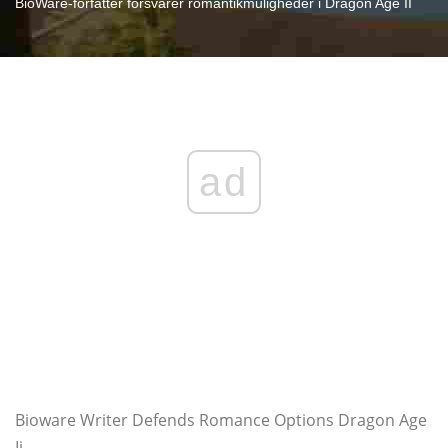
BioWare-forfatter forsvarer romantikmuligheder i Dragon Age II
ad
Bioware Writer Defends Romance Options Dragon Age
Ii