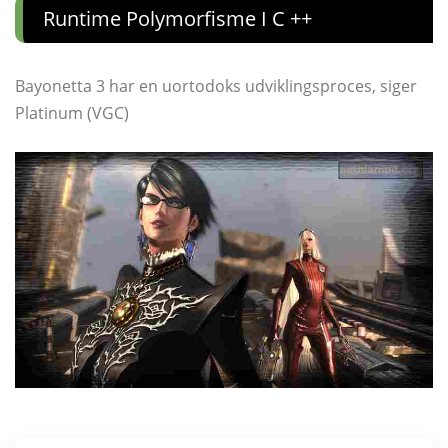
Runtime Polymorfisme I C ++
Bayonetta 3 har en uortodoks udviklingsproces, siger
Platinum (VGC)