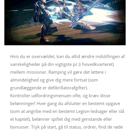
Hvis du er overvældet, kan du altid ændre indstillingen af
​​vanskeligheder på din vigtigste pc (i hovedkvarteret)
mellem missioner. Ramping vil gøre det lettere i
almindelighed og give dig mere fortsat (som
grundlæggende er defibrillatorafgifter).
Kontroller udfordringsmenuen ofte, og kræv disse
belønninger! Hver gang du afslutter en bestemt opgave
(som at angribe med en bestemt Legion-ledsager eller slå
et kapitel), belønner spillet dig med genstande eller
bonusser. Tryk på start, gå til status, ordrer, find de røde