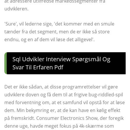
at adressere utilfredse markedssegmenter fra
udvikleren.
'Sure', vil lederne sige, 'det kommer med en smule
tænder fra det segment, men de er ikke så store
endnu, og en af ​​dem vil løse det alligevel'.
Sql Udvikler Interview Spørgsmål Og
Svar Til Erfaren Pdf
Det er ikke sådan, at disse programrettelser vil gøre
udviklere doven og få dem til at frigive bug-riddled-spil
med forventning om, at et samfund vil opstå for at løse
dem. Min bekymring er, at de kan have en kølig effekt
på fremskridt. Consumer Electronics Show, der foregik
denne uge, havde meget fokus på 4k-skærme som