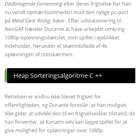
Dødbringende fornemning
efter deres frigivelse har han
nu vendt opmærksomheden mod den nylige pc-port
på
Metal Gear Rising: hævn
. Efter udstationering til
NeoGAF hævder Durante at have arbejdet omkring
1080p-opløsningsdækslet, som spillet i øjeblikket
indeholder, herunder et skærmbillede af 4k-
opløsningen af ​​titelskærmen.
Heap Sorteringsalgoritme C ++
Rettelsen er endnu ikke blevet frigivet for
offentligheden, og Durante foreslår, at han muligvis
ikke gider at udvikle den til en frigivelsesklar tilstand, da
han forventer, at Konami selv kan lappe spillet for at
give mulighed for opløsninger over 1080p.