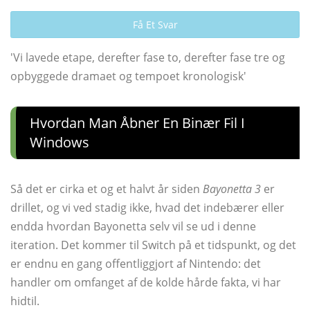
Få Et Svar
'Vi lavede etape, derefter fase to, derefter fase tre og
opbyggede dramaet og tempoet kronologisk'
Hvordan Man Åbner En Binær Fil I
Windows
Så det er cirka et og et halvt år siden
Bayonetta 3
er
drillet, og vi ved stadig ikke, hvad det indebærer eller
endda hvordan Bayonetta selv vil se ud i denne
iteration. Det kommer til Switch på et tidspunkt, og det
er endnu en gang offentliggjort af Nintendo: det
handler om omfanget af de kolde hårde fakta, vi har
hidtil.