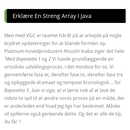
Erklære En Streng Array I Java
Men med VGC er teamet hårdt på at arbejde på nogle
krydret opdateringer for at blande formlen op.
Platinum-hovedproducent Atsushi Inaba siger det hele:
'Med
Bayonetta 1
og
2
Vi havde grundlæggende en
ortodoks udviklingsproces, i det mindste for os. Vi
gennemførte fase et, derefter fase to, derefter fase tre
og opbyggede dramaet og tempoet kronologisk ... for
Bayonetta 3
, kan vi sige, at vi lærte nok af at lave de
sidste to spil til at ændre vores proces på en måde, der
er anderledes end hvad jeg lige har beskrevet. Måske
vil spillerne også genkende dette. Og det er alle de tip,
du får '!