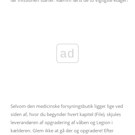
før missionen starter. Kæmm først de to vigtigste etager!
ad
Selvom den medicinske forsyningsbutik ligger lige ved
siden af, hvor du begynder hvert kapitel (File), skjules
leverandøren af ​​opgradering af våben og Legion i
kælderen. Glem ikke at gå der og opgradere! Efter