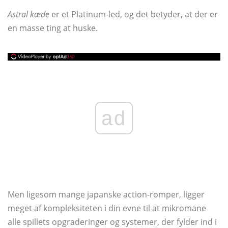
Astral kæde
er et Platinum-led, og det betyder, at der er
en masse ting at huske.
ad
Men ligesom mange japanske action-romper, ligger
meget af kompleksiteten i din evne til at mikromane
alle spillets opgraderinger og systemer, der fylder ind i