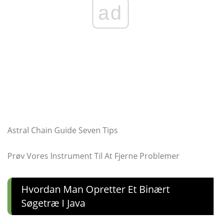
ad
Astral Chain Guide Seven Tips
Prøv Vores Instrument Til At Fjerne Problemer
Hvordan Man Opretter Et Binært
Søgetræ I Java