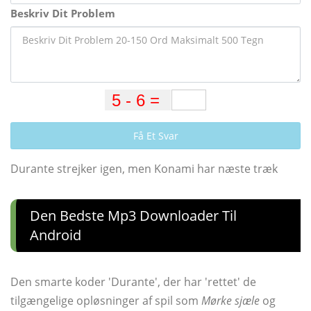
Beskriv Dit Problem
Få Et Svar
Durante strejker igen, men Konami har næste træk
Den Bedste Mp3 Downloader Til
Android
Den smarte koder 'Durante', der har 'rettet' de
tilgængelige opløsninger af spil som
Mørke sjæle
og