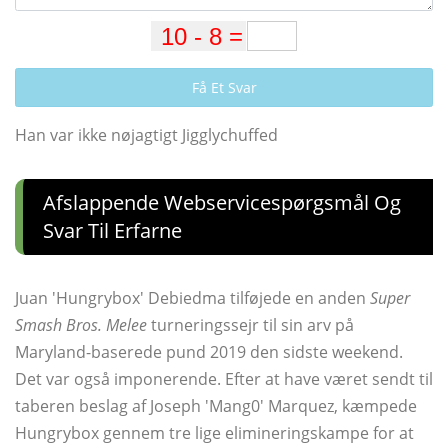
Få Et Svar
Han var ikke nøjagtigt Jigglychuffed
Afslappende Webservicespørgsmål Og
Svar Til Erfarne
Juan 'Hungrybox' Debiedma tilføjede en anden
Super
Smash Bros. Melee
turneringssejr til sin arv på
Maryland-baserede pund 2019 den sidste weekend.
Det var også imponerende. Efter at have været sendt til
taberen beslag af Joseph 'Mang0' Marquez, kæmpede
Hungrybox gennem tre lige elimineringskampe for at