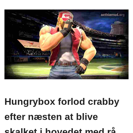
Hungrybox forlod crabby
efter næsten at blive
skalket i hovedet med rå