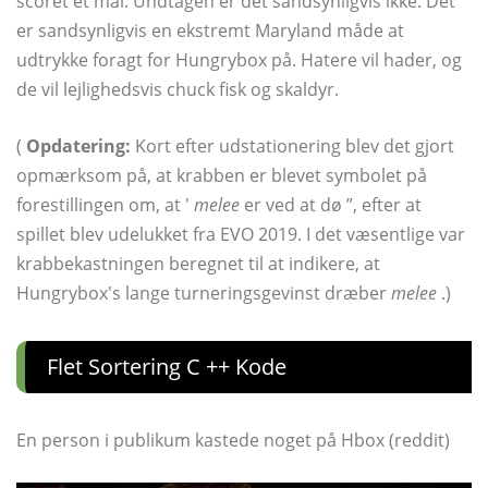
scoret et mål. Undtagen er det sandsynligvis ikke. Det
er sandsynligvis en ekstremt Maryland måde at
udtrykke foragt for Hungrybox på. Hatere vil hader, og
de vil lejlighedsvis chuck fisk og skaldyr.
(
Opdatering:
Kort efter udstationering blev det gjort
opmærksom på, at krabben er blevet symbolet på
forestillingen om, at '
melee
er ved at dø ”, efter at
spillet blev udelukket fra EVO 2019. I det væsentlige var
krabbekastningen beregnet til at indikere, at
Hungrybox's lange turneringsgevinst dræber
melee
.)
Flet Sortering C ++ Kode
En person i publikum kastede noget på Hbox (reddit)