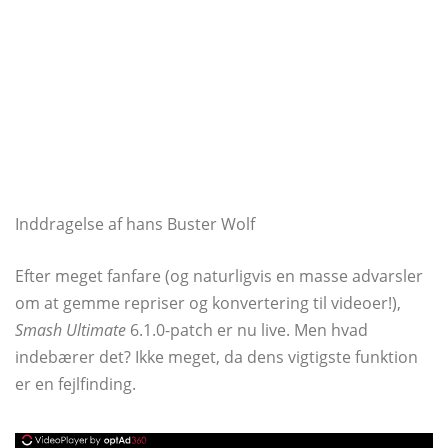
Inddragelse af hans Buster Wolf
Efter meget fanfare (og naturligvis en masse advarsler
om at gemme repriser og konvertering til videoer!),
Smash Ultimate
6.1.0-patch er nu live. Men hvad
indebærer det? Ikke meget, da dens vigtigste funktion
er en fejlfinding.