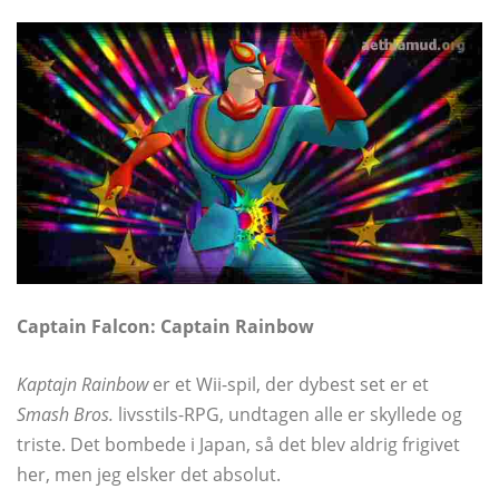
Captain Falcon: Captain Rainbow
Kaptajn Rainbow
er et Wii-spil, der dybest set er et
Smash Bros.
livsstils-RPG, undtagen alle er skyllede og
triste. Det bombede i Japan, så det blev aldrig frigivet
her, men jeg elsker det absolut.