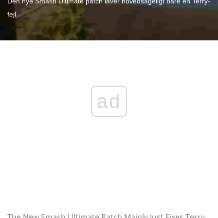
Den nye Smash Ultimate patch laver hovedsageligt bare en Terry-
fejl
ad
The New Smash Ultimate Patch Mainly Just Fixes Terry