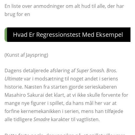
En liste over anmodninger om alt hud til alle, der har
brug for en
Hvad Er Regressionstest Med Eksempel
(Kunst af Jayspring)
Dagens detaljerede afsløring af
Super Smash. Bros.
Ultimate
var i modsætning til noget andet i seriens
historie. Næsten fra starten gjorde serieskaberen
Masahiro Sakurai det klart, at vi ikke skulle forvente for
mange nye figurer i spillet, da hans mål her var at
forfine kernemekanikken i serien, mens han tilføjede
alle tidligere
Smadre
karakter til vagtlisten.