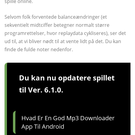
spille online.
Selvom folk forventede balanceændringer (et
sekventielt midtciffer betegner normalt større
programrettelser, hvor replaydata cykliseres), ser det
ud til, at vi bliver nødt til at vente lidt på det. Du kan
finde de fulde noter nedenfor.
Du kan nu opdatere spillet
til Ver. 6.1.0.
Hvad Er En God Mp3 Downloader
App Til Android