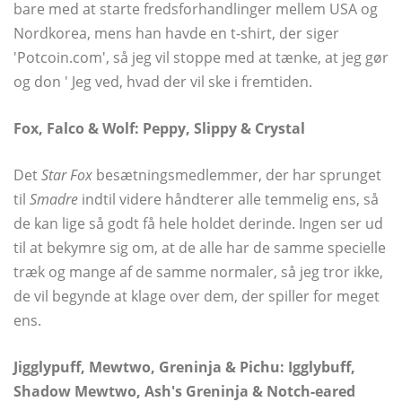
bare med at starte fredsforhandlinger mellem USA og
Nordkorea, mens han havde en t-shirt, der siger
'Potcoin.com', så jeg vil stoppe med at tænke, at jeg gør
og don ' Jeg ved, hvad der vil ske i fremtiden.
Fox, Falco & Wolf: Peppy, Slippy & Crystal
Det
Star Fox
besætningsmedlemmer, der har sprunget
til
Smadre
indtil videre håndterer alle temmelig ens, så
de kan lige så godt få hele holdet derinde. Ingen ser ud
til at bekymre sig om, at de alle har de samme specielle
træk og mange af de samme normaler, så jeg tror ikke,
de vil begynde at klage over dem, der spiller for meget
ens.
Jigglypuff, Mewtwo, Greninja & Pichu: Igglybuff,
Shadow Mewtwo, Ash's Greninja & Notch-eared