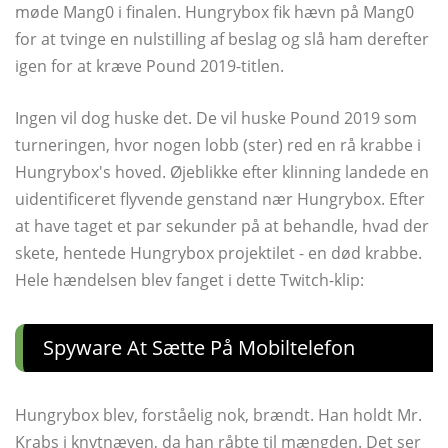
møde Mang0 i finalen. Hungrybox fik hævn på Mang0
for at tvinge en nulstilling af beslag og slå ham derefter
igen for at kræve Pound 2019-titlen.
Ingen vil dog huske det. De vil huske Pound 2019 som
turneringen, hvor nogen lobb (ster) red en rå krabbe i
Hungrybox's hoved. Øjeblikke efter klinning landede en
uidentificeret flyvende genstand nær Hungrybox. Efter
at have taget et par sekunder på at behandle, hvad der
skete, hentede Hungrybox projektilet - en død krabbe.
Hele hændelsen blev fanget i dette Twitch-klip:
Spyware At Sætte På Mobiltelefon
Hungrybox blev, forståelig nok, brændt. Han holdt Mr.
Krabs i knytnæven, da han råbte til mængden. Det ser