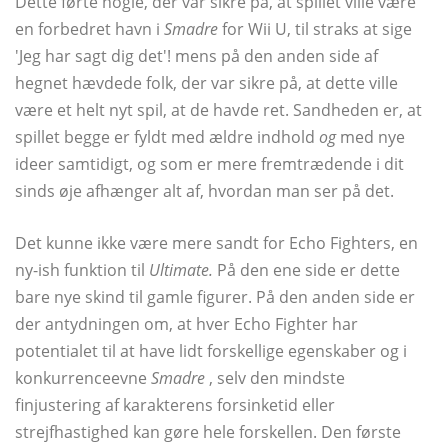
Dette førte nogle, der var sikre på, at spillet ville være
en forbedret havn i
Smadre
for Wii U, til straks at sige
'Jeg har sagt dig det'! mens på den anden side af
hegnet hævdede folk, der var sikre på, at dette ville
være et helt nyt spil, at de havde ret. Sandheden er, at
spillet begge er fyldt med ældre indhold
og
med nye
ideer samtidigt, og som er mere fremtrædende i dit
sinds øje afhænger alt af, hvordan man ser på det.
Det kunne ikke være mere sandt for Echo Fighters, en
ny-ish funktion til
Ultimate.
På den ene side er dette
bare nye skind til gamle figurer. På den anden side er
der antydningen om, at hver Echo Fighter har
potentialet til at have lidt forskellige egenskaber og i
konkurrenceevne
Smadre
, selv den mindste
finjustering af karakterens forsinketid eller
strejfhastighed kan gøre hele forskellen. Den første