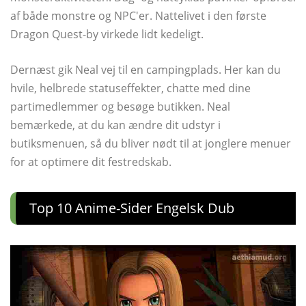
af både monstre og NPC'er. Nattelivet i den første
Dragon Quest-by virkede lidt kedeligt.
Dernæst gik Neal vej til en campingplads. Her kan du
hvile, helbrede statuseffekter, chatte med dine
partimedlemmer og besøge butikken. Neal
bemærkede, at du kan ændre dit udstyr i
butiksmenuen, så du bliver nødt til at jonglere menuer
for at optimere dit festredskab.
Top 10 Anime-Sider Engelsk Dub