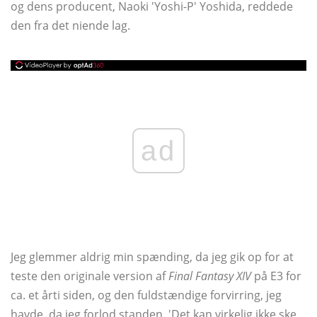
og dens producent, Naoki 'Yoshi-P' Yoshida, reddede
den fra det niende lag.
ad
Jeg glemmer aldrig min spænding, da jeg gik op for at
teste den originale version af
Final Fantasy XIV
på E3 for
ca. et årti siden, og den fuldstændige forvirring, jeg
havde, da jeg forlod standen. 'Det kan virkelig ikke ske