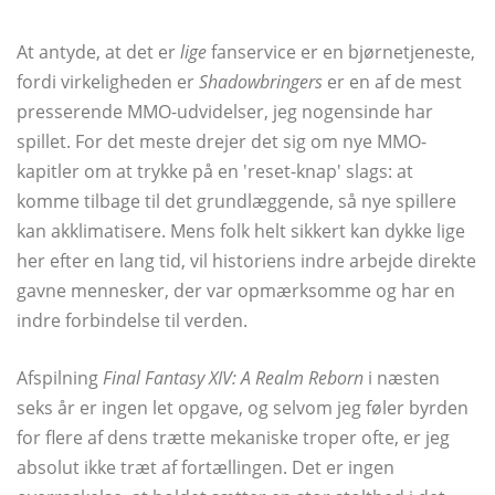
At antyde, at det er
lige
fanservice er en bjørnetjeneste,
fordi virkeligheden er
Shadowbringers
er en af ​​de mest
presserende MMO-udvidelser, jeg nogensinde har
spillet. For det meste drejer det sig om nye MMO-
kapitler om at trykke på en 'reset-knap' slags: at
komme tilbage til det grundlæggende, så nye spillere
kan akklimatisere. Mens folk helt sikkert kan dykke lige
her efter en lang tid, vil historiens indre arbejde direkte
gavne mennesker, der var opmærksomme og har en
indre forbindelse til verden.
Afspilning
Final Fantasy XIV: A Realm Reborn
i næsten
seks år er ingen let opgave, og selvom jeg føler byrden
for flere af dens trætte mekaniske troper ofte, er jeg
absolut ikke træt af fortællingen. Det er ingen