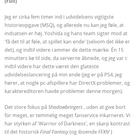
(Full)
Jeg er cirka fem timer ind i udvidelsens vigtigste
historieopgave (MSQ), og allerede nu kan jeg føle, at
indsatsen er høj. Yoshida og hans team sigter mod at
'få det til at føle, at spillet kan ende' (selvom det ikke er
det), og indtil videre rammer de dette mærke. Én 15
minutters kø til side, da serverne åbnede, og jeg var i:
indtil videre har dette været den glateste
udvidelseslancering på min ende (jeg er på PS4, jeg
hører, at nogle pc-afspillere har DirectX-problemer, og
karaktereditoren havde problemer denne morgen).
Det store fokus på
Shadowbringers
, uden at give bort
for meget, er temmelig meget fanservice inkarneret. Vi
har styrken af ​​'Warrior of Darkness', en skarp kontrast
til det historisk
Final Fantasy
(og iboende
FFXIV
)