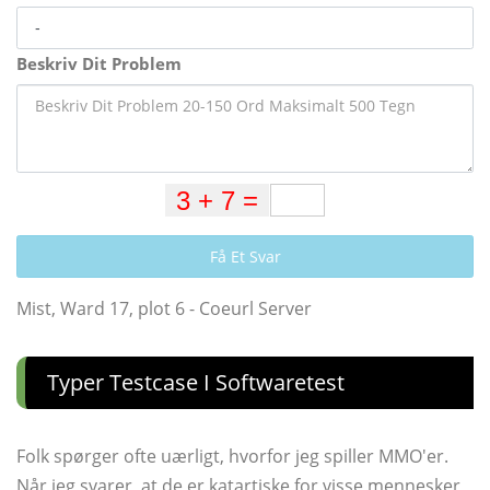
Beskriv Dit Problem
Få Et Svar
Mist, Ward 17, plot 6 - Coeurl Server
Typer Testcase I Softwaretest
Folk spørger ofte uærligt, hvorfor jeg spiller MMO'er.
Når jeg svarer, at de er katartiske for visse mennesker,