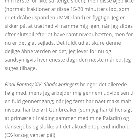
min første for ikke så længe siden), men disse øjeblikke
(normalt fraktioner af disse 15-20 minutters løb, som
er et dråbe i spanden i MMO-land) er flygtige. Jeg er
sikker på, at træthed vil ramme mig igen, når jeg slibes
efter slutspil efter at have ramt niveauhætten, men for
nu er det glat sejlads. Det fuldt ud at skure denne
dejlige åbne verden er det, jeg lever for nu og
sandsynligvis hver eneste dag i den næste måned. Jeg
suges tilbage.
Final Fantasy XIV: Shadowbringers
bringer det allerede.
Følg med, mens jeg arbejder mig gennem udvidelsen til
en fuld gennemgang; når jeg først har nået maksimalt
niveau, har berørt Gunbreaker (som jeg har til hensigt
at primære til raiding sammen med mine Paladin) og
danserjobs og slukke alt det aktuelle top-end indhold
(EX-forsøg venter på!).