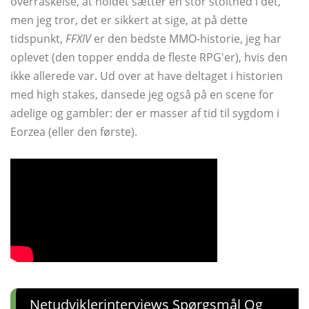
overraskelse, at holdet sætter en stor stolthed i det,
men jeg tror, ​​det er sikkert at sige, at på dette
tidspunkt,
FFXIV
er den bedste MMO-historie, jeg har
oplevet (den topper endda de fleste RPG'er), hvis den
ikke allerede var. Ud over at have deltaget i historien
med high stakes, dansede jeg også på en scene for
adelige og gambler: der er masser af tid til sygdom i
Eorzea (eller den første).
Netudviklerinterviews Spørgsmål Og