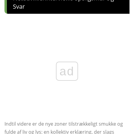
Svar
ad
Indtil videre er de nye zoner tilstrækkeligt smukke og
fulde af liv og lys: en kollektiv erklæring, der slags