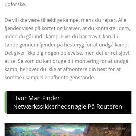
udforske.
De vil ikke være tilfældige kampe, mens du rejser. Alle
fjender vises på kortet og kræver, at du kontakter dem,
inden du går ind i kamp. Hvis du har travlt, kan du
tønde gennem fjender på hesteryg for at undgå kamp.
Det giver ikke dig nogen oplevelse, men det er ret sjovt
at se. Selvom du kan bruge dit montering for at undgå
kamp, ​​behøver du ikke at afmontere din hest for at
komme i kamp eller afhente genstande.
Hvor Man Finder
Netværkssikkerhedsnøgle På Routeren