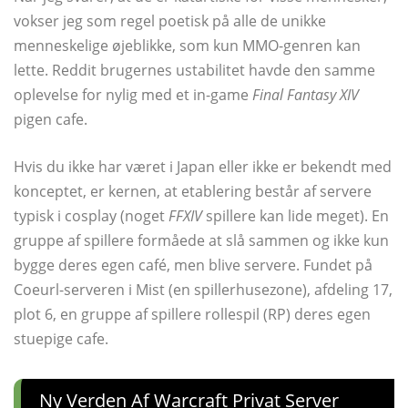
vokser jeg som regel poetisk på alle de unikke
menneskelige øjeblikke, som kun MMO-genren kan
lette. Reddit brugernes ustabilitet havde den samme
oplevelse for nylig med et in-game
Final Fantasy XIV
pigen cafe.
Hvis du ikke har været i Japan eller ikke er bekendt med
konceptet, er kernen, at etablering består af servere
typisk i cosplay (noget
FFXIV
spillere kan lide meget). En
gruppe af spillere formåede at slå sammen og ikke kun
bygge deres egen café, men blive servere. Fundet på
Coeurl-serveren i Mist (en spillerhusezone), afdeling 17,
plot 6, en gruppe af spillere rollespil (RP) deres egen
stuepige cafe.
Ny Verden Af ​​warcraft Privat Server