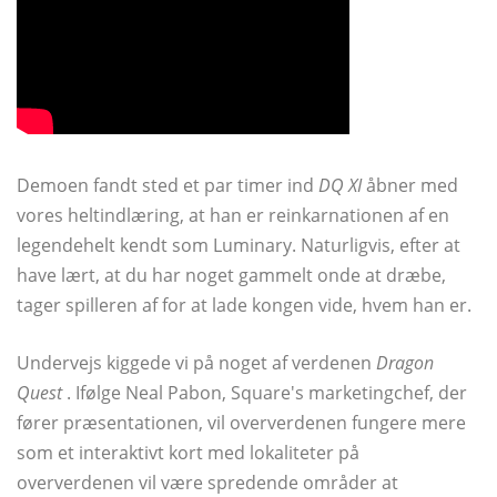
Demoen fandt sted et par timer ind
DQ XI
åbner med
vores heltindlæring, at han er reinkarnationen af ​​en
legendehelt kendt som Luminary. Naturligvis, efter at
have lært, at du har noget gammelt onde at dræbe,
tager spilleren af ​​for at lade kongen vide, hvem han er.
Undervejs kiggede vi på noget af verdenen
Dragon
Quest
. Ifølge Neal Pabon, Square's marketingchef, der
fører præsentationen, vil oververdenen fungere mere
som et interaktivt kort med lokaliteter på
oververdenen vil være spredende områder at