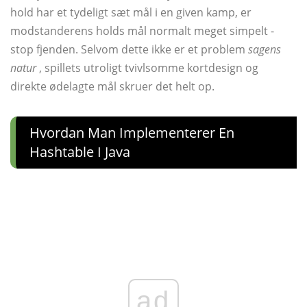
hold har et tydeligt sæt mål i en given kamp, ​​er
modstanderens holds mål normalt meget simpelt -
stop fjenden. Selvom dette ikke er et problem
sagens
natur
, spillets utroligt tvivlsomme kortdesign og
direkte ødelagte mål skruer det helt op.
Hvordan Man Implementerer En
Hashtable I Java
ad