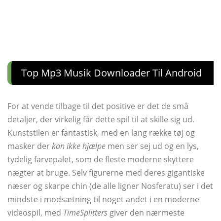
Top Mp3 Musik Downloader Til Android
For at vende tilbage til det positive er det de små
detaljer, der virkelig får dette spil til at skille sig ud.
Kunststilen er fantastisk, med en lang række tøj og
masker der
kan ikke hjælpe
men ser sej ud og en lys,
tydelig farvepalet, som de fleste moderne skyttere
nægter at bruge. Selv figurerne med deres gigantiske
næser og skarpe chin (de alle ligner Nosferatu) ser i det
mindste i modsætning til noget andet i en moderne
videospil, med
TimeSplitters
giver den nærmeste