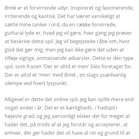
Brink
er et forvirrende udyr. Inspireret og fascinerende,
irriterende og kaotisk. Det har været vanskeligt at
sætte mine tanker i ord, da en række forvirrede,
guttural lyde er, hvad jeg vil gøre, hver gang jeg prøver
at beskrive dette spil. Jeg vil begejstede råbe om, hvor
glad det gør mig, men jeg kan ikke gøre det uden at
tilføje vigtige, anmassende advarsler. Dette er den type
spil, som frasen 'Der er altid et men' blev foretaget for.
Der er altid et 'men' med
Brink
, en slags usædvanlig
ulempe ved hvert lyspunkt.
Alligevel er dette det online spil, jeg kan spille mere end
noget andet i år. Det er et kærligheds- / hadspil i
højeste grad, og jeg personligt elsker det for meget at
hader det, på trods af at jeg forstår og accepterer, at
enhver, der
gør
hader det vil have al ret og grund til at