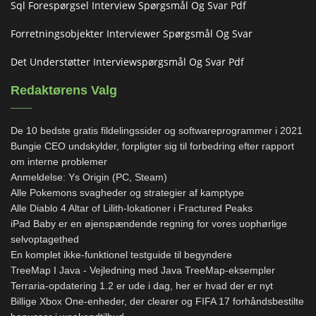
Sql Forespørgsel Interview Spørgsmål Og Svar Pdf
Forretningsobjekter Interviewer Spørgsmål Og Svar
Det Understøtter Interviewspørgsmål Og Svar Pdf
Redaktørens Valg
De 10 bedste gratis fildelingssider og softwareprogrammer i 2021
Bungie CEO undskylder, forpligter sig til forbedring efter rapport
om interne problemer
Anmeldelse: Ys Origin (PC, Steam)
Alle Pokemons svagheder og strategier af kamptype
Alle Diablo 4 Altar of Lilith-lokationer i Fractured Peaks
iPad Baby er en øjenspændende regning for vores uophørlige
selvoptagethed
En komplet ikke-funktionel testguide til begyndere
TreeMap I Java - Vejledning med Java TreeMap-eksempler
Terraria-opdatering 1.2 er ude i dag, her er hvad der er nyt
Billige Xbox One-enheder, der clearer og FIFA 17 forhåndsbestilte