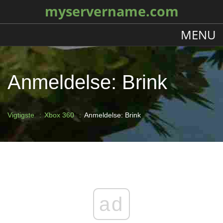
myservername.com
MENU
Anmeldelse: Brink
Vigtigste
Xbox 360
Anmeldelse: Brink
ad