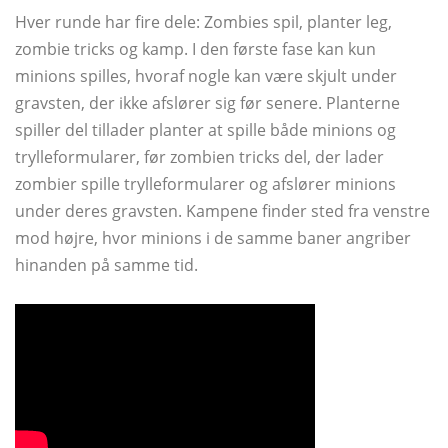
Hver runde har fire dele: Zombies spil, planter leg,
zombie tricks og kamp. I den første fase kan kun
minions spilles, hvoraf nogle kan være skjult under
gravsten, der ikke afslører sig før senere. Planterne
spiller del tillader planter at spille både minions og
trylleformularer, før zombien tricks del, der lader
zombier spille trylleformularer og afslører minions
under deres gravsten. Kampene finder sted fra venstre
mod højre, hvor minions i de samme baner angriber
hinanden på samme tid.