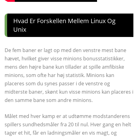
Hvad Er Forskellen Mellem Linux Og
Unix
De fem baner er lagt op med den venstre mest bane
hævet, hvilket giver visse minions bonusstatistikker,
mens den højre bane kun tillader at spille amfibiske
minions, som ofte har høj statistik. Minions kan
placeres som du synes passer i de venstre og
midterste baner, skønt kun visse minions kan placeres i
den samme bane som andre minions.
Målet med hver kamp er at udtømme modstanderens
spillers sundhedsmåler fra 20 til nul. Hver gang en helt
tager et hit, får en ladningsmåler en vis magt, og