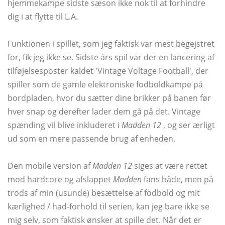
hjemmekampe sidste sæson ikke nok til at forhindre
dig i at flytte til L.A.
Funktionen i spillet, som jeg faktisk var mest begejstret
for, fik jeg ikke se. Sidste års spil var der en lancering af
tilføjelsesposter kaldet 'Vintage Voltage Football', der
spiller som de gamle elektroniske fodboldkampe på
bordpladen, hvor du sætter dine brikker på banen før
hver snap og derefter lader dem gå på det. Vintage
spænding vil blive inkluderet i
Madden 12
, og ser ærligt
ud som en mere passende brug af enheden.
Den mobile version af
Madden 12
siges at være rettet
mod hardcore og afslappet
Madden
fans både, men på
trods af min (usunde) besættelse af fodbold og mit
kærlighed / had-forhold til serien, kan jeg bare ikke se
mig selv, som faktisk ønsker at spille det. Når det er