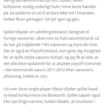
særlig opmærksomhed på hits i spillet, føltes
kollisioner stadig underligt hule i mine korte hænder
på, da spillerne så ud til at bare løbe ind i hinanden,
hvilket fik en gentagen 'slå lyd' igen og igen.
Spillet tilbyder en udstillingstilstand, beregnet til
hurtige sessioner, såvel som en fuld sæsontilstand, så
du kan gå indgående i NFL-sæsonen og styre din liste.
Der er også en Playoff-tilstand, som giver dig mulighed
for at spille sidste sæsons slutspil, og jeg fik at vide, at
det ville blive opdateret for at afspejle playoff-scenariet
i den kommende sæson 2011-2012 efter sæsonens
afslutning, hvilket er rart.
Ud over disse single-player-tilbud tillader spillet head-
to-head konkurrence via Bluetooth. Spillet tapper også
EAs nye Origin-service, hvilket tillader, at resultater i