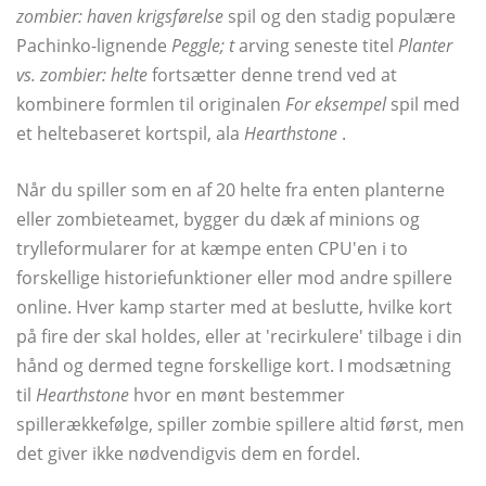
zombier: haven krigsførelse
spil og den stadig populære
Pachinko-lignende
Peggle; t
arving seneste titel
Planter
vs. zombier: helte
fortsætter denne trend ved at
kombinere formlen til originalen
For eksempel
spil med
et heltebaseret kortspil, ala
Hearthstone
.
Når du spiller som en af ​​20 helte fra enten planterne
eller zombieteamet, bygger du dæk af minions og
trylleformularer for at kæmpe enten CPU'en i to
forskellige historiefunktioner eller mod andre spillere
online. Hver kamp starter med at beslutte, hvilke kort
på fire der skal holdes, eller at 'recirkulere' tilbage i din
hånd og dermed tegne forskellige kort. I modsætning
til
Hearthstone
hvor en mønt bestemmer
spillerækkefølge, spiller zombie spillere altid først, men
det giver ikke nødvendigvis dem en fordel.