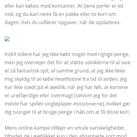
eller kan købes med kontanter. At tjene perler er let
nok, og du kan nemt få en pakke eller to kort om
dagen, hvis du udfører opgaver, når de opdateres.
Indtil videre har jeg ikke købt noget med rigtige penge,
men jeg overvejer det for at støtte udviklerne til at lave
et så fantastisk spil, af samme grund, at jeg ikke føler
mig skyldig til at købe
Hearthstone
fra tid til anden. Jeg
har ikke stødt på et øjeblik, når jeg har følt, at kortene
er uretfærdige eller overmagt (selvom jeg for det
meste har spillet singleplayer-missionerne), hvilket gør
dig tvunget til at bruge penge i håb om at få disse kort.
Mens online-kampe tilføjer en smule vanskeligheder,
tilbydes de i øjeblikket kun i den afslappede sort mod