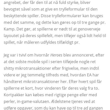
angrebet, der får den til at nå fuld styrke, bliver
bevogtet såvel som at give en trylleformular til den
beskyttende spiller. Disse trylleformularer kan bruges
med det samme, og dette kan gøres op til tre gange pr.
Kamp. Det gør, at spillerne er nødt til at genoverveje
layoutet på deres spillefelt, men tilføjer også lidt held til
spillet, når måleren udfyldes tilfældigt pr.
Jeg var i tvivl om hvornår
Heroes
blev annonceret, efter
at det sidste mobile spil i serien tilføjede nogle ret
shitty mikrotransaktioner efter frigivelse, men indtil
videre er jeg temmelig tilfreds med, hvordan EA har
håndteret mikrotransaktioner her. Efter hvert spil får
spillerne et kort, hvor vinderen får deres valg fra to.
Kortpakker kan købes med rigtige penge eller med
perler, in-game-valutaen. Ædelstene tjenes ved at
udføre opgaver, som du kan have op til tre ad gangen