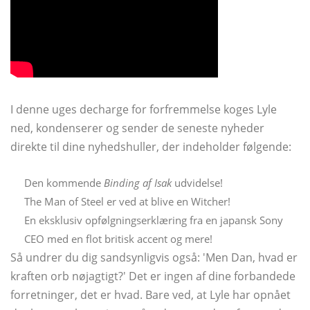
I denne uges decharge for forfremmelse koges Lyle
ned, kondenserer og sender de seneste nyheder
direkte til dine nyhedshuller, der indeholder følgende:
Den kommende
Binding af Isak
udvidelse!
The Man of Steel er ved at blive en Witcher!
En eksklusiv opfølgningserklæring fra en japansk Sony
CEO med en flot britisk accent og mere!
Så undrer du dig sandsynligvis også: 'Men Dan, hvad er
kraften orb nøjagtigt?' Det er ingen af ​​dine forbandede
forretninger, det er hvad. Bare ved, at Lyle har opnået