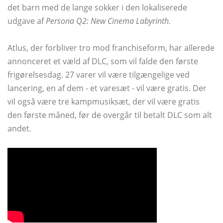
det barn med de lange sokker i den lokaliserede
udgave af
Persona Q2: New Cinema Labyrinth.
Atlus, der forbliver tro mod franchiseform, har allerede
annonceret et væld af DLC, som vil falde den første
frigørelsesdag. 27 varer vil være tilgængelige ved
lancering, en af ​​dem - et varesæt - vil være gratis. Der
vil også være tre kampmusiksæt, der vil være gratis
den første måned, før de overgår til betalt DLC som alt
andet.