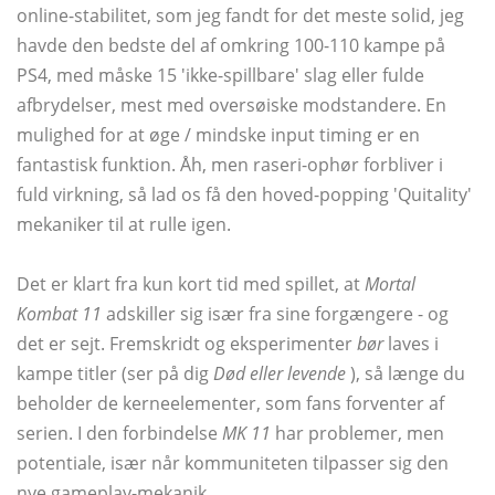
online-stabilitet, som jeg fandt for det meste solid, jeg
havde den bedste del af omkring 100-110 kampe på
PS4, med måske 15 'ikke-spillbare' slag eller fulde
afbrydelser, mest med oversøiske modstandere. En
mulighed for at øge / mindske input timing er en
fantastisk funktion. Åh, men raseri-ophør forbliver i
fuld virkning, så lad os få den hoved-popping 'Quitality'
mekaniker til at rulle igen.
Det er klart fra kun kort tid med spillet, at
Mortal
Kombat 11
adskiller sig især fra sine forgængere - og
det er sejt. Fremskridt og eksperimenter
bør
laves i
kampe titler (ser på dig
Død eller levende
), så længe du
beholder de kerneelementer, som fans forventer af
serien. I den forbindelse
MK 11
har problemer, men
potentiale, især når kommuniteten tilpasser sig den
nye gameplay-mekanik.