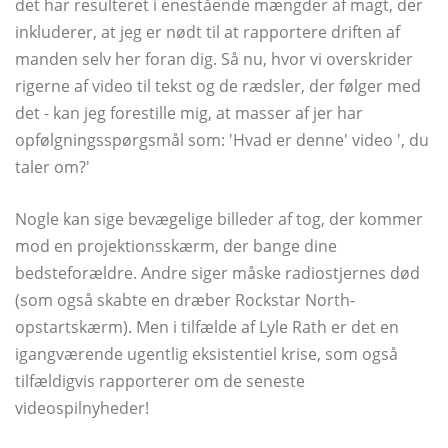
det har resulteret i enestående mængder af magt, der
inkluderer, at jeg er nødt til at rapportere driften af ​​
manden selv her foran dig. Så nu, hvor vi overskrider
rigerne af video til tekst og de rædsler, der følger med
det - kan jeg forestille mig, at masser af jer har
opfølgningsspørgsmål som: 'Hvad er denne' video ', du
taler om?'
Nogle kan sige bevægelige billeder af tog, der kommer
mod en projektionsskærm, der bange dine
bedsteforældre. Andre siger måske radiostjernes død
(som også skabte en dræber Rockstar North-
opstartskærm). Men i tilfælde af Lyle Rath er det en
igangværende ugentlig eksistentiel krise, som også
tilfældigvis rapporterer om de seneste
videospilnyheder!