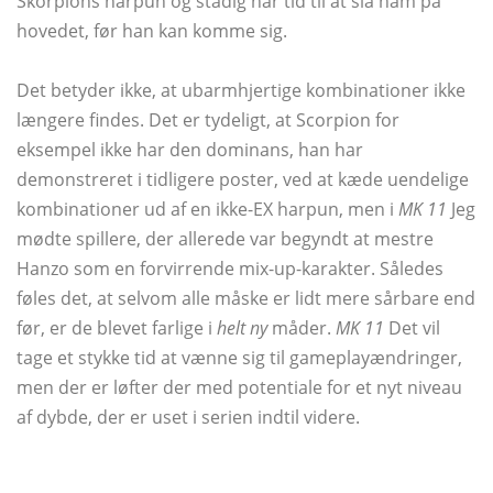
Skorpions harpun og stadig har tid til at slå ham på
hovedet, før han kan komme sig.
Det betyder ikke, at ubarmhjertige kombinationer ikke
længere findes. Det er tydeligt, at Scorpion for
eksempel ikke har den dominans, han har
demonstreret i tidligere poster, ved at kæde uendelige
kombinationer ud af en ikke-EX harpun, men i
MK 11
Jeg
mødte spillere, der allerede var begyndt at mestre
Hanzo som en forvirrende mix-up-karakter. Således
føles det, at selvom alle måske er lidt mere sårbare end
før, er de blevet farlige i
helt ny
måder.
MK 11
Det vil
tage et stykke tid at vænne sig til gameplayændringer,
men der er løfter der med potentiale for et nyt niveau
af dybde, der er uset i serien indtil videre.