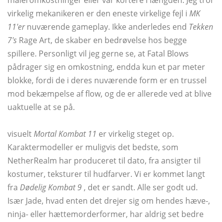
måleromkostninger eller var kortere i længden. Jeg tror
virkelig mekanikeren er den eneste virkelige fejl i
MK
11'er
nuværende gameplay. Ikke anderledes end
Tekken
7's
Rage Art, de skaber en bedrøvelse hos begge
spillere. Personligt vil jeg gerne se, at Fatal Blows
pådrager sig en omkostning, endda kun et par meter
blokke, fordi de i deres nuværende form er en trussel
mod bekæmpelse af flow, og de er allerede ved at blive
uaktuelle at se på.
visuelt
Mortal Kombat 11
er virkelig steget op.
Karaktermodeller er muligvis det bedste, som
NetherRealm har produceret til dato, fra ansigter til
kostumer, teksturer til hudfarver. Vi er kommet langt
fra
Dødelig Kombat 9
, det er sandt. Alle ser godt ud.
Især Jade, hvad enten det drejer sig om hendes hæve-,
ninja- eller hættemorderformer, har aldrig set bedre