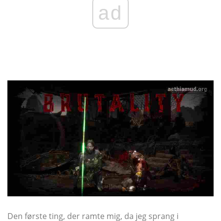
ad
Den første ting, der ramte mig, da jeg sprang i