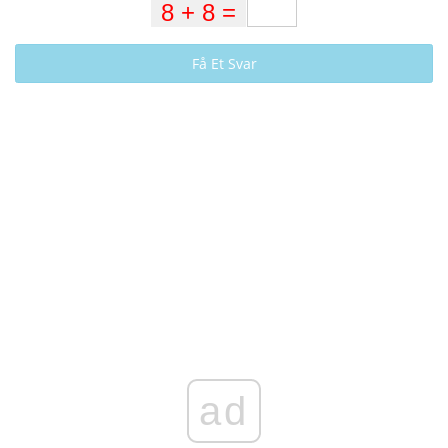
Få Et Svar
ad