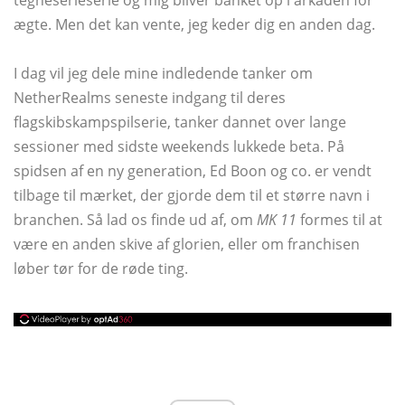
tegneserieserie og mig bliver banket op i arkaden for
ægte. Men det kan vente, jeg keder dig en anden dag.
I dag vil jeg dele mine indledende tanker om
NetherRealms seneste indgang til deres
flagskibskampspilserie, tanker dannet over lange
sessioner med sidste weekends lukkede beta. På
spidsen af ​​en ny generation, Ed Boon og co. er vendt
tilbage til mærket, der gjorde dem til et større navn i
branchen. Så lad os finde ud af, om
MK 11
formes til at
være en anden skive af glorien, eller om franchisen
løber tør for de røde ting.