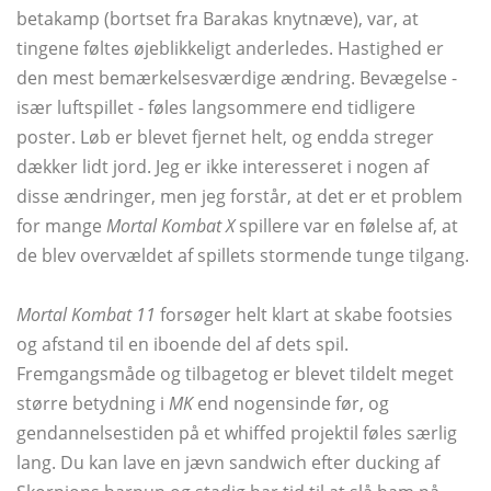
betakamp (bortset fra Barakas knytnæve), var, at
tingene føltes øjeblikkeligt anderledes. Hastighed er
den mest bemærkelsesværdige ændring. Bevægelse -
især luftspillet - føles langsommere end tidligere
poster. Løb er blevet fjernet helt, og endda streger
dækker lidt jord. Jeg er ikke interesseret i nogen af ​​
disse ændringer, men jeg forstår, at det er et problem
for mange
Mortal Kombat X
spillere var en følelse af, at
de blev overvældet af spillets stormende tunge tilgang.
Mortal Kombat 11
forsøger helt klart at skabe footsies
og afstand til en iboende del af dets spil.
Fremgangsmåde og tilbagetog er blevet tildelt meget
større betydning i
MK
end nogensinde før, og
gendannelsestiden på et whiffed projektil føles særlig
lang. Du kan lave en jævn sandwich efter ducking af