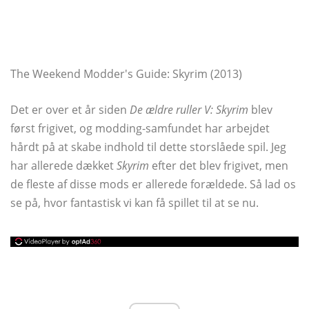
The Weekend Modder's Guide: Skyrim (2013)
Det er over et år siden
De ældre ruller V: Skyrim
blev
først frigivet, og modding-samfundet har arbejdet
hårdt på at skabe indhold til dette storslåede spil. Jeg
har allerede dækket
Skyrim
efter det blev frigivet, men
de fleste af disse mods er allerede forældede. Så lad os
se på, hvor fantastisk vi kan få spillet til at se nu.