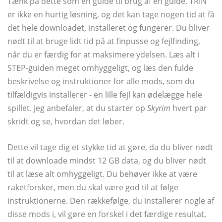
Tænk på dette som en guide til brug af en guide. TRIN
er ikke en hurtig løsning, og det kan tage nogen tid at få
det hele downloadet, installeret og fungerer. Du bliver
nødt til at bruge lidt tid på at finpusse og fejlfinding,
når du er færdig for at maksimere ydelsen. Læs alt i
STEP-guiden meget omhyggeligt, og læs den fulde
beskrivelse og instruktioner for alle mods, som du
tilfældigvis installerer - en lille fejl kan ødelægge hele
spillet. Jeg anbefaler, at du starter op
Skyrim
hvert par
skridt og se, hvordan det løber.
Dette vil tage dig et stykke tid at gøre, da du bliver nødt
til at downloade mindst 12 GB data, og du bliver nødt
til at læse alt omhyggeligt. Du behøver ikke at være
raketforsker, men du skal være god til at følge
instruktionerne. Den rækkefølge, du installerer nogle af
disse mods i, vil gøre en forskel i det færdige resultat,