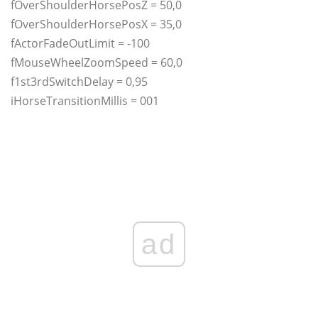
fOverShoulderHorsePosZ = 50,0
fOverShoulderHorsePosX = 35,0
fActorFadeOutLimit = -100
fMouseWheelZoomSpeed ​​= 60,0
f1st3rdSwitchDelay = 0,95
iHorseTransitionMillis = 001
ad