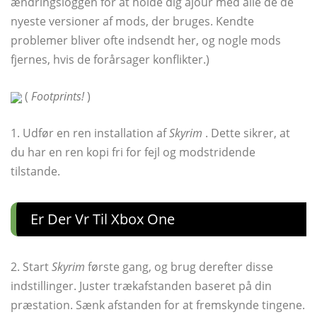
ændringsloggen for at holde dig ajour med alle de de
nyeste versioner af mods, der bruges. Kendte
problemer bliver ofte indsendt her, og nogle mods
fjernes, hvis de forårsager konflikter.)
(
Footprints!
)
1. Udfør en ren installation af
Skyrim
. Dette sikrer, at
du har en ren kopi fri for fejl og modstridende
tilstande.
Er Der Vr Til Xbox One
2. Start
Skyrim
første gang, og brug derefter disse
indstillinger. Juster trækafstanden baseret på din
præstation. Sænk afstanden for at fremskynde tingene.