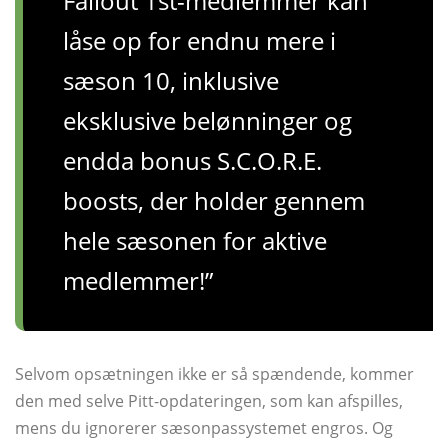
Fallout 1st-medlemmer kan
låse op for endnu mere i
sæson 10, inklusive
eksklusive belønninger og
endda bonus S.C.O.R.E.
boosts, der holder gennem
hele sæsonen for aktive
medlemmer!”
Selvom opsætningen ikke er så spændende, kommer
den med selve Pitt-opdateringen, som kan afspilles,
mens du ignorerer sæsonpassystemet engros. Og