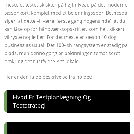
meste et æstetisk skær på højt niveau på det moderne
sæsonkort, komplet med et belønningsspor. Bethesda
siger, at dette vil være 'første gang nogensinde', at du
kan låse op for håndværksopskrifter, som helt sikkert
vil ryste nogle fjer. For det meste er sæson 10 dog
business as usual. Det 100-ish rangsystem er stadig på
plads, men denne gang er belønningen tematiseret
omkring det rustfyldte Pitt-lokale.
Her er den fulde beskrivelse fra holdet:
Hvad Er Testplanlægning Og
Teststrategi