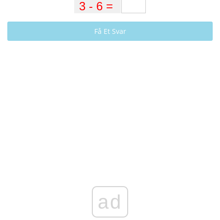
Få Et Svar
ad