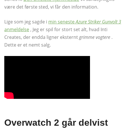
være det første sted, vi får den information.
Lige som jeg sagde i
min seneste
Azure Striker Gunvolt 3
anmeldelse
, Jeg er spil for stort set alt, hvad Inti
Creates, der endda ligner eksternt
grimme vogtere
.
Dette er et nemt salg.
Overwatch 2 går delvist