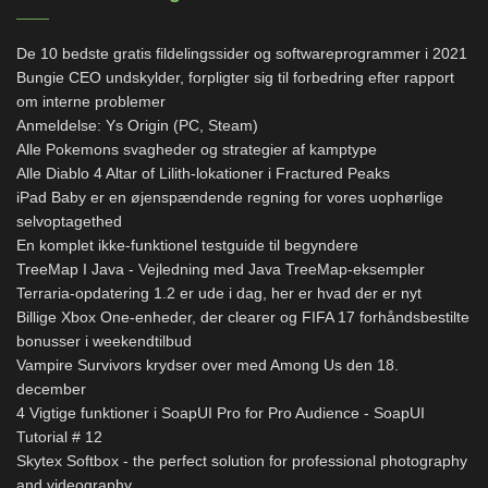
De 10 bedste gratis fildelingssider og softwareprogrammer i 2021
Bungie CEO undskylder, forpligter sig til forbedring efter rapport
om interne problemer
Anmeldelse: Ys Origin (PC, Steam)
Alle Pokemons svagheder og strategier af kamptype
Alle Diablo 4 Altar of Lilith-lokationer i Fractured Peaks
iPad Baby er en øjenspændende regning for vores uophørlige
selvoptagethed
En komplet ikke-funktionel testguide til begyndere
TreeMap I Java - Vejledning med Java TreeMap-eksempler
Terraria-opdatering 1.2 er ude i dag, her er hvad der er nyt
Billige Xbox One-enheder, der clearer og FIFA 17 forhåndsbestilte
bonusser i weekendtilbud
Vampire Survivors krydser over med Among Us den 18.
december
4 Vigtige funktioner i SoapUI Pro for Pro Audience - SoapUI
Tutorial # 12
Skytex Softbox - the perfect solution for professional photography
and videography.