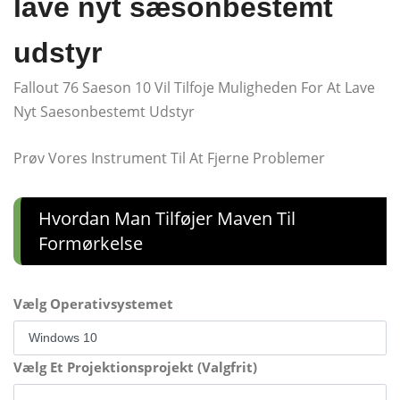
lave nyt sæsonbestemt
udstyr
Fallout 76 Saeson 10 Vil Tilfoje Muligheden For At Lave
Nyt Saesonbestemt Udstyr
Prøv Vores Instrument Til At Fjerne Problemer
Hvordan Man Tilføjer Maven Til
Formørkelse
Vælg Operativsystemet
Vælg Et Projektionsprojekt (Valgfrit)