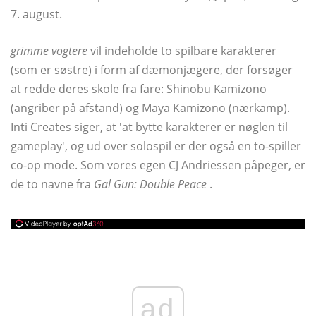
7. august.
grimme vogtere
vil indeholde to spilbare karakterer
(som er søstre) i form af dæmonjægere, der forsøger
at redde deres skole fra fare: Shinobu Kamizono
(angriber på afstand) og Maya Kamizono (nærkamp).
Inti Creates siger, at 'at bytte karakterer er nøglen til
gameplay', og ud over solospil er der også en to-spiller
co-op mode. Som vores egen CJ Andriessen påpeger, er
de to navne fra
Gal Gun: Double Peace
.
ad