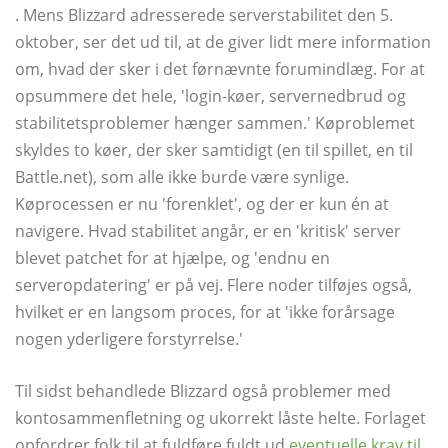
. Mens Blizzard adresserede serverstabilitet den 5.
oktober, ser det ud til, at de giver lidt mere information
om, hvad der sker i det førnævnte forumindlæg. For at
opsummere det hele, 'login-køer, servernedbrud og
stabilitetsproblemer hænger sammen.' Køproblemet
skyldes to køer, der sker samtidigt (en til spillet, en til
Battle.net), som alle ikke burde være synlige.
Køprocessen er nu 'forenklet', og der er kun én at
navigere. Hvad stabilitet angår, er en 'kritisk' server
blevet patchet for at hjælpe, og 'endnu en
serveropdatering' er på vej. Flere noder tilføjes også,
hvilket er en langsom proces, for at 'ikke forårsage
nogen yderligere forstyrrelse.'
Til sidst behandlede Blizzard også problemer med
kontosammenfletning og ukorrekt låste helte. Forlaget
opfordrer folk til at fuldføre fuldt ud
eventuelle krav til