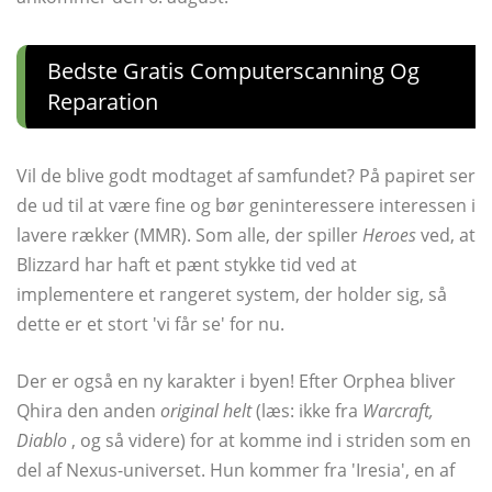
Bedste Gratis Computerscanning Og
Reparation
Vil de blive godt modtaget af samfundet? På papiret ser
de ud til at være fine og bør geninteressere interessen i
lavere rækker (MMR). Som alle, der spiller
Heroes
ved, at
Blizzard har haft et pænt stykke tid ved at
implementere et rangeret system, der holder sig, så
dette er et stort 'vi får se' for nu.
Der er også en ny karakter i byen! Efter Orphea bliver
Qhira den anden
original helt
(læs: ikke fra
Warcraft,
Diablo
, og så videre) for at komme ind i striden som en
del af Nexus-universet. Hun kommer fra 'Iresia', en af ​​