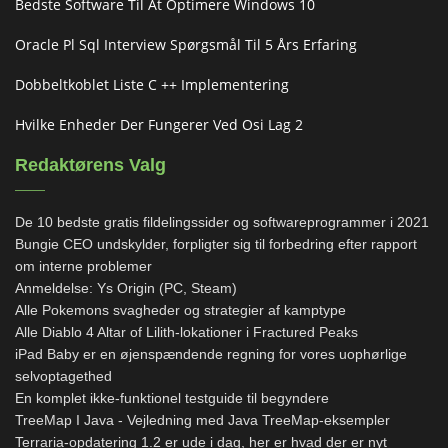
Bedste Software Til At Optimere Windows 10
Oracle Pl Sql Interview Spørgsmål Til 5 Års Erfaring
Dobbeltkoblet Liste C ++ Implementering
Hvilke Enheder Der Fungerer Ved Osi Lag 2
Redaktørens Valg
De 10 bedste gratis fildelingssider og softwareprogrammer i 2021
Bungie CEO undskylder, forpligter sig til forbedring efter rapport
om interne problemer
Anmeldelse: Ys Origin (PC, Steam)
Alle Pokemons svagheder og strategier af kamptype
Alle Diablo 4 Altar of Lilith-lokationer i Fractured Peaks
iPad Baby er en øjenspændende regning for vores uophørlige
selvoptagethed
En komplet ikke-funktionel testguide til begyndere
TreeMap I Java - Vejledning med Java TreeMap-eksempler
Terraria-opdatering 1.2 er ude i dag, her er hvad der er nyt