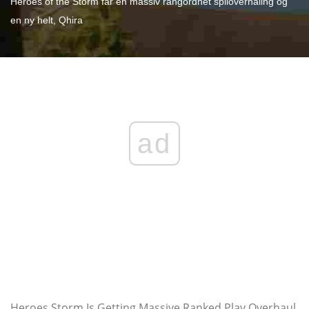
Heroes of the Storm får en massiv rangordnet spiloverhaling og
en ny helt, Qhira
ad
Heroes Storm Is Getting Massive Ranked Play Overhaul