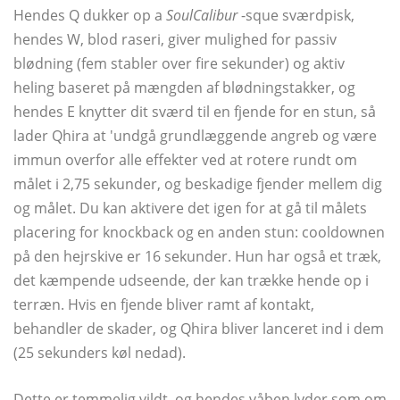
Hendes Q dukker op a
SoulCalibur
-sque sværdpisk,
hendes W, blod raseri, giver mulighed for passiv
blødning (fem stabler over fire sekunder) og aktiv
heling baseret på mængden af ​​blødningstakker, og
hendes E knytter dit sværd til en fjende for en stun, så
lader Qhira at 'undgå grundlæggende angreb og være
immun overfor alle effekter ved at rotere rundt om
målet i 2,75 sekunder, og beskadige fjender mellem dig
og målet. Du kan aktivere det igen for at gå til målets
placering for knockback og en anden stun: cooldownen
på den hejrskive er 16 sekunder. Hun har også et træk,
det kæmpende udseende, der kan trække hende op i
terræn. Hvis en fjende bliver ramt af kontakt,
behandler de skader, og Qhira bliver lanceret ind i dem
(25 sekunders køl nedad).
Dette er temmelig vildt, og hendes våben lyder som om