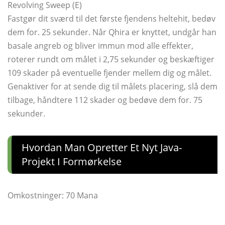
Revolving Sweep (E)
Fastgør dit sværd til det første fjendens heltehit, bedøv
dem for. 25 sekunder. Når Qhira er knyttet, undgår han
basale angreb og bliver immun mod alle effekter,
roterer rundt om målet i 2,75 sekunder og beskæftiger
109 skader på eventuelle fjender mellem dig og målet.
Genaktiver for at sende dig til målets placering, slå dem
tilbage, håndtere 112 skader og bedøve dem for. 75
sekunder.
Hvordan Man Opretter Et Nyt Java-
Projekt I Formørkelse
Omkostninger: 70 Mana