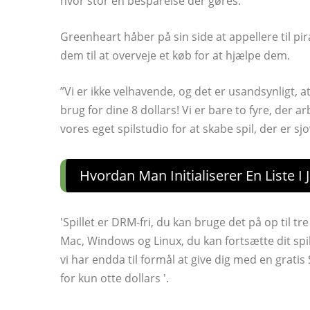
hvor stor en besparelse der gøres.
Greenheart håber på sin side at appellere til p
dem til at overveje et køb for at hjælpe dem.
”Vi er ikke velhavende, og det er usandsynligt, 
brug for dine 8 dollars! Vi er bare to fyre, der
vores eget spilstudio for at skabe spil, der er sjo
Hvordan Man Initialiserer En Liste I 
'Spillet er DRM-fri, du kan bruge det på op til tre
Mac, Windows og Linux, du kan fortsætte dit spi
vi har endda til formål at give dig med en grati
for kun otte dollars '.