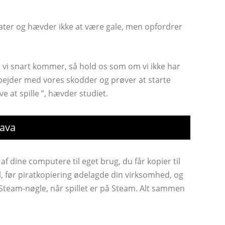
irater og hævder ikke at være gale, men opfordrer
at vi snart kommer, så hold os som om vi ikke har
 arbejder med vores skodder og prøver at starte
ve at spille ”, hævder studiet.
Java
 af dine computere til eget brug, du får kopier til
l, før piratkopiering ødelagde din virksomhed, og
s Steam-nøgle, når spillet er på Steam. Alt sammen