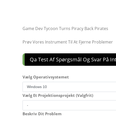
Game Dev Tycoon Turns Piracy Back Pirates
Prøv Vores Instrument Til At Fjerne Problemer
Qa Test Af Spørgsmål Og Svar På In
Vælg Operativsystemet
Vælg Et Projektionsprojekt (Valgfrit)
Beskriv Dit Problem