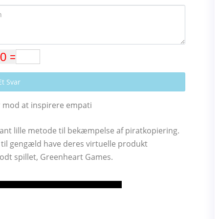
Et Svar
r mod at inspirere empati
nt lille metode til bekæmpelse af piratkopiering.
l til gengæld have deres virtuelle produkt
Godt spillet, Greenheart Games.