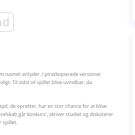
ad
m navnet antyder. I piratkopierede versioner
t. Til sidst vil spillet blive uvindbar, da
il, de opretter, har en stor chance for at blive
gsselskab går konkurs', skriver studiet og diskuterer
spillet.