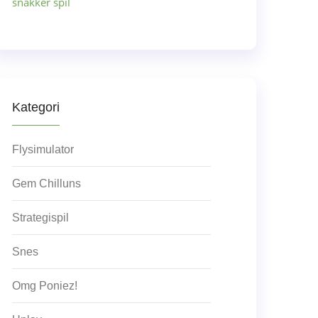
snakker spil
Kategori
Flysimulator
Gem Chilluns
Strategispil
Snes
Omg Poniez!