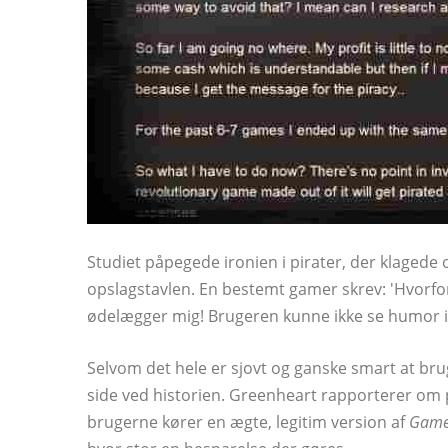
Studiet påpegede ironien i pirater, der klagede
opslagstavlen. En bestemt gamer skrev: 'Hvorfo
ødelægger mig! Brugeren kunne ikke se humor i 
Selvom det hele er sjovt og ganske smart at brug
side ved historien. Greenheart rapporterer om 
brugerne kører en ægte, legitim version af
Game