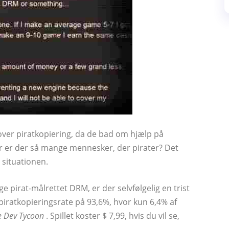
 over piratkopiering, da de bad om hjælp på
r er der så mange mennesker, der pirater? Det
situationen.
e pirat-målrettet DRM, er der selvfølgelig en trist
piratkopieringsrate på 93,6%, hvor kun 6,4% af
 Dev Tycoon
. Spillet koster $ 7,99, hvis du vil se,