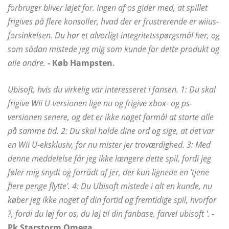
forbruger bliver løjet for. Ingen af ​​os gider med, at spillet
frigives på flere konsoller, hvad der er frustrerende er wiius-
forsinkelsen. Du har et alvorligt integritetsspørgsmål her, og
som sådan mistede jeg mig som kunde for dette produkt og
alle andre.
- Køb Hampsten.
Ubisoft, hvis du virkelig var interesseret i fansen. 1: Du skal
frigive Wii U-versionen lige nu og frigive xbox- og ps-
versionen senere, og det er ikke noget formål at starte alle
på samme tid. 2: Du skal holde dine ord og sige, at det var
en Wii U-eksklusiv, for nu mister jer troværdighed. 3: Med
denne meddelelse får jeg ikke længere dette spil, fordi jeg
føler mig snydt og forrådt af jer, der kun lignede en 'tjene
flere penge flytte'. 4: Du Ubisoft mistede i alt en kunde, nu
køber jeg ikke noget af din fortid og fremtidige spil, hvorfor
?, fordi du løj for os, du løj til din fanbase, farvel ubisoft '.
-
Pk Starstorm Omega.