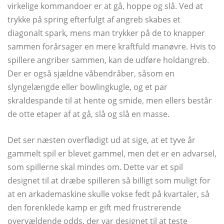
virkelige kommandoer er at gå, hoppe og slå. Ved at
trykke på spring efterfulgt af angreb skabes et
diagonalt spark, mens man trykker på de to knapper
sammen forårsager en mere kraftfuld manøvre. Hvis to
spillere angriber sammen, kan de udføre holdangreb.
Der er også sjældne våbendråber, såsom en
slyngelængde eller bowlingkugle, og et par
skraldespande til at hente og smide, men ellers består
de otte etaper af at gå, slå og slå en masse.
Det ser næsten overflødigt ud at sige, at et tyve år
gammelt spil er blevet gammel, men det er en advarsel,
som spillerne skal mindes om. Dette var et spil
designet til at dræbe spilleren så billigt som muligt for
at en arkademaskine skulle vokse fedt på kvartaler, så
den forenklede kamp er gift med frustrerende
overvældende odds, der var designet til at teste