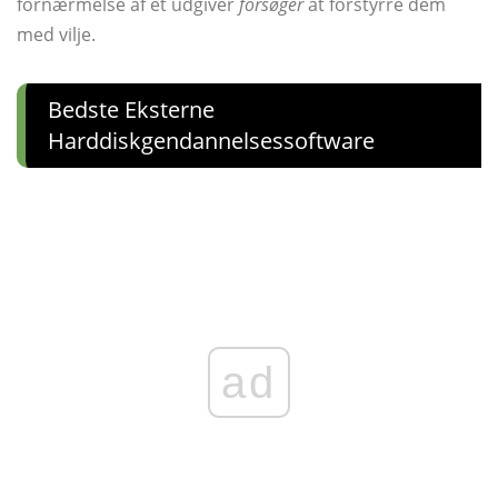
fornærmelse af et udgiver
forsøger
at forstyrre dem
med vilje.
Bedste Eksterne
Harddiskgendannelsessoftware
ad