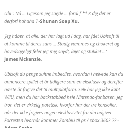
Ubi ': Nå ... Ligesom jeg sagde ... fordi f ** K dig det er
derfor! hahaha '!
-Shunan Soap Xu.
'Jeg håber, at alle, der har lagt ud i dag, har fået Ubisoft til
at komme til deres sans ... Stadig væmmes og chokeret og
hovedsageligt føler jeg mig snydt, løjet og stukket ...'
-
James Mckenzie.
Ubisoft du penge sultne imbeciles, hvordan i helvede kan du
annoncere spillet et år tidligere som en eksklusiv og derefter
næste år frigive det til multiplatform. Selv har jeg ikke købt
WiiU, men du har backstabbed hele Nintendo-fanbasen. Jeg
tror, ​​det er virkelig patetisk, hvorfor har der tre konsoller,
når der ikke frigives nogen eksklusivitet fra din udgiver.
Forresten hvornår kommer ZombiU til ps / xbox 360? '??
-