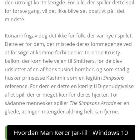
den utroligt korte længde. For alle, der spiller dette spil
for første gang, vil det ikke blive set positivt på i det
mindste.
Konami frigav dog det ikke for folk, der var nye i spillet.
Dette er for dem, der mistede deres lommepenge ved
at forsøge at komme forbi den irriterende Krusty-
ballon, der kom hele vejen til Smithers, før de blev
udslettet af en af ​​hans tusind bomber, og som stadig
husker prinsesse Kashmir som en legitim
Simpsons
reference. For dem er dette en kærlig HD-genudgivelse
af et spil, der er meget kær for deres hjerter. For
sådanne mennesker spiller
The Simpsons Arcade
er en
glæde, at ingen mængder aldring helt kan fjerne.
Hvordan Man Kører Jar-Fil I Windows 10