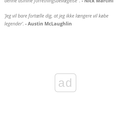
denne asinine forretningsbevægelse '.
- Nick Martini
'Jeg vil bare fortælle dig, at jeg ikke længere vil købe
legender'.
- Austin McLaughlin
ad