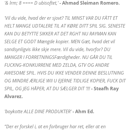
'& lrm; 8 ==== D ubisoftet,'
- Ahmad Sleiman Romero.
'Vil du vide, hvad der er sjovt? TIL MINST VAR DU FÅTT ET
HELT MANGE UDTALERE TIL AT KØRE DITT SPIL SIG. SENESTE
KAN DU BETYTTE SIKKER AT DET RGHT NU RAYMAN KAN
SELGE ET GODT Mængde kopier. MEN Gæt, hvad det vil
sandsynligvis ikke skje mere. Vil du vide, hvorfor? DU
MANGER I FORRETNINGSFærdigheder. NU GÅR DU TIL
FUCKNG-KONKURRENE MED ZELDA, GTV OG ANDRE
AWESOME SPIL. HVIS DU IKKE VENDER DENNE BESLUTNING
OG MINDRE ÆRLIGE WII U EJERNE TIDLIGE KOPIER, FUCK DIT
SPIL, OG JEG HÅPER, AT DU SÆLGER DIT '!!!
- Steafh Ray
Alvarez.
'boykotte ALLE DINE PRODUKTER'
- Ahm Ed.
”Der er forskel i, at en forbruger har ret, eller at en