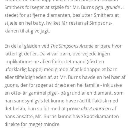
Smithers forsøger at stjæle for Mr. Burns pga.
grunde
. I
stedet for at fjerne diamanten, beslutter Smithers at
stjæle en hel baby, hvilket får resten af ​​Simpsons-
klanen til at give jagt.
En del af glæden ved
The Simpsons Arcade
er bare hvor
latterligt det er. Da vi var børn, overvejede ingen
implikationerne af en forkortet mand (iført en
uforklarlig kappe) med glæde af at kidnappe et barn
eller tilfældigheden af, at Mr. Burns havde en hel hær af
guons, der forsøger at dræbe en hel familie - inklusive
en otte- år gammel pige - på grund af en diamant, som
han sandsynligvis let kunne have råd til. Faktisk med
det beløb, han spildt med at prøve
aktivt mord
en af ​​
hans ansatte, Mr. Burns kunne have købt diamanten
direkte for meget mindre.