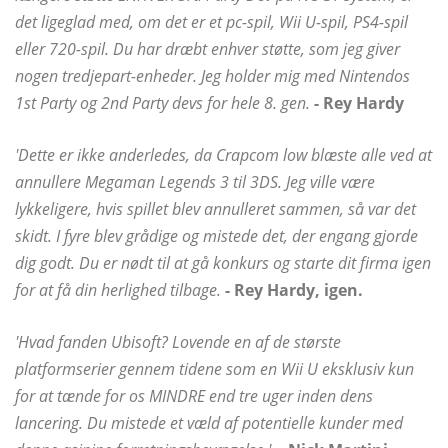
det ligeglad med, om det er et pc-spil, Wii U-spil, PS4-spil
eller 720-spil. Du har dræbt enhver støtte, som jeg giver
nogen tredjepart-enheder. Jeg holder mig med Nintendos
1st Party og 2nd Party devs for hele 8. gen.
- Rey Hardy
'Dette er ikke anderledes, da Crapcom low blæste alle ved at
annullere Megaman Legends 3 til 3DS. Jeg ville være
lykkeligere, hvis spillet blev annulleret sammen, så var det
skidt. I fyre blev grådige og mistede det, der engang gjorde
dig godt. Du er nødt til at gå konkurs og starte dit firma igen
for at få din herlighed tilbage.
- Rey Hardy, igen.
'Hvad fanden Ubisoft? Lovende en af ​​de største
platformserier gennem tidene som en Wii U eksklusiv kun
for at tænde for os MINDRE end tre uger inden dens
lancering. Du mistede et væld af potentielle kunder med