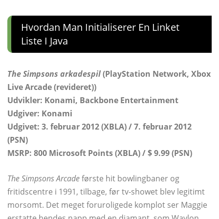
Hvordan Man Initialiserer En Linket
Liste I Java
The Simpsons arkadespil
(PlayStation Network, Xbox
Live Arcade (revideret))
Udvikler: Konami, Backbone Entertainment
Udgiver: Konami
Udgivet: 3. februar 2012 (XBLA) / 7. februar 2012
(PSN)
MSRP: 800 Microsoft Points (XBLA) / $ 9.99 (PSN)
The Simpsons Arcade
første hit bowlingbaner og
fritidscentre i 1991, tilbage, før tv-showet blev legitimt
morsomt. Det meget foruroligede komplot ser Maggie
erstatte hendes napp med en diamant, som Waylon