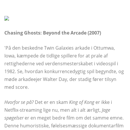
Chasing Ghosts: Beyond the Arcade (2007)
'På den beskedne Twin Galaxies arkade i Ottumwa,
Iowa, kæmpede de tidlige spillere for at prale af
rettighederne ved verdensmesterskabet i videospil i
1982. Se, hvordan konkurrencedygtig spil begyndte, og
møde arkadeejer Walter Day, der stadig fører tilsyn
med score.
Hvorfor se på?
Det er en skam
King of Kong
er ikke i
Netflix-streaming lige nu, men alt i alt ærligt,
Jage
spøgelser
er en meget bedre film om det samme emne.
Denne humoristiske, følelsesmæssige dokumentarfilm