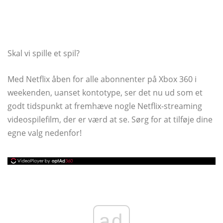
Skal vi spille et spil?
Med Netflix åben for alle abonnenter på Xbox 360 i
weekenden, uanset kontotype, ser det nu ud som et
godt tidspunkt at fremhæve nogle Netflix-streaming
videospilefilm, der er værd at se. Sørg for at tilføje dine
egne valg nedenfor!
ad