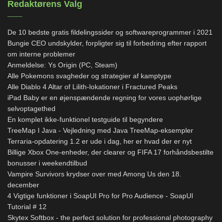
Redaktørens Valg
De 10 bedste gratis fildelingssider og softwareprogrammer i 2021
Bungie CEO undskylder, forpligter sig til forbedring efter rapport
om interne problemer
Anmeldelse: Ys Origin (PC, Steam)
Alle Pokemons svagheder og strategier af kamptype
Alle Diablo 4 Altar of Lilith-lokationer i Fractured Peaks
iPad Baby er en øjenspændende regning for vores uophørlige
selvoptagethed
En komplet ikke-funktionel testguide til begyndere
TreeMap I Java - Vejledning med Java TreeMap-eksempler
Terraria-opdatering 1.2 er ude i dag, her er hvad der er nyt
Billige Xbox One-enheder, der clearer og FIFA 17 forhåndsbestilte
bonusser i weekendtilbud
Vampire Survivors krydser over med Among Us den 18.
december
4 Vigtige funktioner i SoapUI Pro for Pro Audience - SoapUI
Tutorial # 12
Skytex Softbox - the perfect solution for professional photography