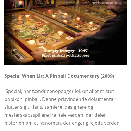
Special When Lit: A Pinball Documentary (2009)
'Special, når tændt genopdager lokket af et mistet
popikon: pinball. Denne prisvindende dokumentar
slutter sig til fans, samlere, designere og
mesterskabsspillere fra hele verden, der deler
historien om et fænomen, der engang fejede verden ”.