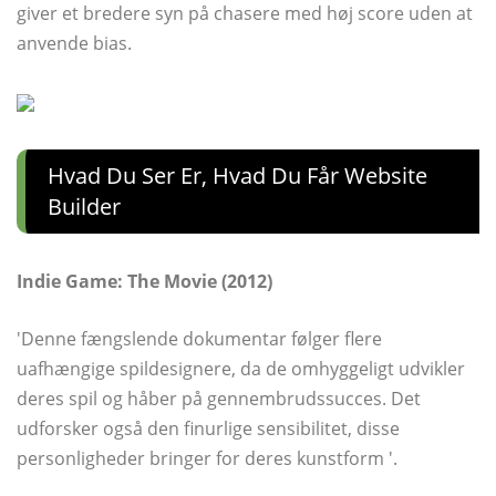
giver et bredere syn på chasere med høj score uden at
anvende bias.
Hvad Du Ser Er, Hvad Du Får Website
Builder
Indie Game: The Movie (2012)
'Denne fængslende dokumentar følger flere
uafhængige spildesignere, da de omhyggeligt udvikler
deres spil og håber på gennembrudssucces. Det
udforsker også den finurlige sensibilitet, disse
personligheder bringer for deres kunstform '.