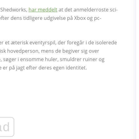
n Shedworks,
har meddelt
at det anmelderroste sci-
ter dens tidligere udgivelse på Xbox og pc-
r et æterisk eventyrspil, der foregår i de isolerede
isk hovedperson, mens de begiver sig over
ke, søger i ensomme huler, smuldrer ruiner og
er på jagt efter deres egen identitet.
ad