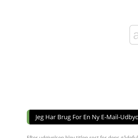
Jeg Har Brug For En Ny E-Mail-Udby
Efter udgivelsen blev titlen rost for dens gådef