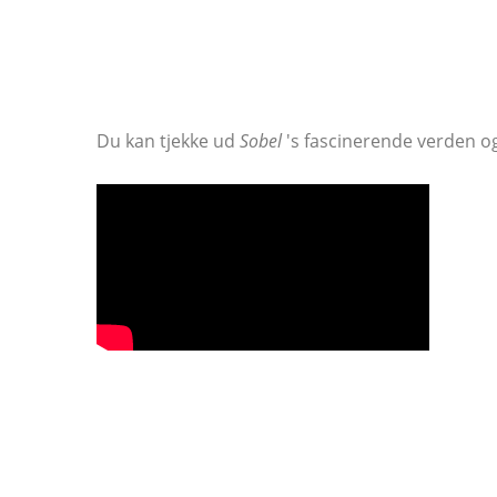
Du kan tjekke ud
Sobel
's fascinerende verden og 