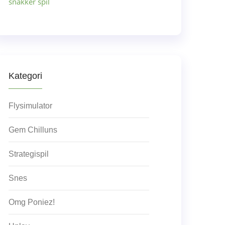
snakker spil
Kategori
Flysimulator
Gem Chilluns
Strategispil
Snes
Omg Poniez!