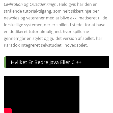
Civilisation
og
Crusader Kings
. Heldigvis har den en
strålende tutorial-tilgang, som helt sikkert hjælper
newbies og veteraner med at blive akklimatiseret til de
forskellige systemer, der er spillet. I stedet for at have
en dedikeret tutorialmulighed, hvor spillerne
gennemgår en stylet og guidet version af spillet, har
Paradox integreret selvstudiet i hovedspilet.
Hvilket Er Bedre Java Eller C ++