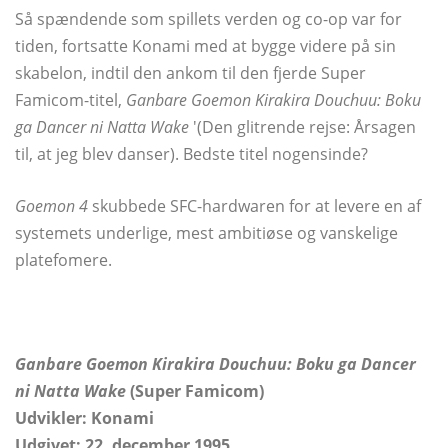
Så spændende som spillets verden og co-op var for
tiden, fortsatte Konami med at bygge videre på sin
skabelon, indtil den ankom til den fjerde Super
Famicom-titel,
Ganbare Goemon Kirakira Douchuu: Boku
ga Dancer ni Natta Wake
'(Den glitrende rejse: Årsagen
til, at jeg blev danser). Bedste titel nogensinde?
Goemon 4
skubbede SFC-hardwaren for at levere en af ​​
systemets underlige, mest ambitiøse og vanskelige
platefomere.
Ganbare Goemon Kirakira Douchuu: Boku ga Dancer
ni Natta Wake
(Super Famicom)
Udvikler: Konami
Udgivet: 22. december 1995