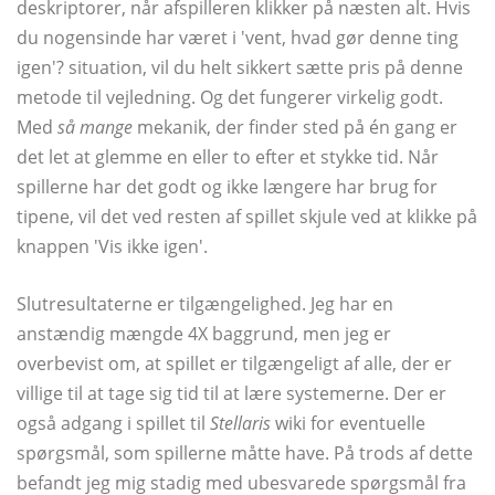
deskriptorer, når afspilleren klikker på næsten alt. Hvis
du nogensinde har været i 'vent, hvad gør denne ting
igen'? situation, vil du helt sikkert sætte pris på denne
metode til vejledning. Og det fungerer virkelig godt.
Med
så mange
mekanik, der finder sted på én gang er
det let at glemme en eller to efter et stykke tid. Når
spillerne har det godt og ikke længere har brug for
tipene, vil det ved resten af ​​spillet skjule ved at klikke på
knappen 'Vis ikke igen'.
Slutresultaterne er tilgængelighed. Jeg har en
anstændig mængde 4X baggrund, men jeg er
overbevist om, at spillet er tilgængeligt af alle, der er
villige til at tage sig tid til at lære systemerne. Der er
også adgang i spillet til
Stellaris
wiki for eventuelle
spørgsmål, som spillerne måtte have. På trods af dette
befandt jeg mig stadig med ubesvarede spørgsmål fra