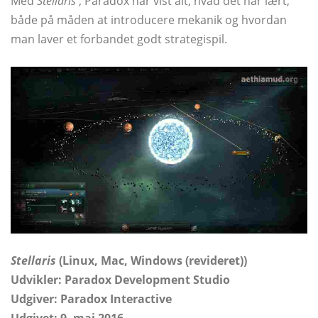
Med
Stellaris
, Paradox har vist alt, hvad det har lært,
både på måden at introducere mekanik og hvordan
man laver et forbandet godt strategispil.
Stellaris
(Linux, Mac, Windows (revideret))
Udvikler: Paradox Development Studio
Udgiver: Paradox Interactive