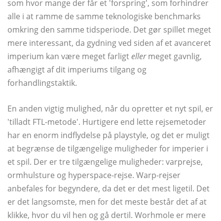
som hvor mange der får et 'forspring', som forhindrer
alle i at ramme de samme teknologiske benchmarks
omkring den samme tidsperiode. Det gør spillet meget
mere interessant, da gydning ved siden af ​​et avanceret
imperium kan være meget farligt
eller
meget gavnlig,
afhængigt af dit imperiums tilgang og
forhandlingstaktik.
En anden vigtig mulighed, når du opretter et nyt spil, er
'tilladt FTL-metode'. Hurtigere end lette rejsemetoder
har en enorm indflydelse på playstyle, og det er muligt
at begrænse de tilgængelige muligheder for imperier i
et spil. Der er tre tilgængelige muligheder: varprejse,
ormhulsture og hyperspace-rejse. Warp-rejser
anbefales for begyndere, da det er det mest ligetil. Det
er det langsomste, men for det meste består det af at
klikke, hvor du vil hen og gå dertil. Worhmole er mere