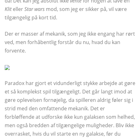
da! Det kan jeg absolut ikke
vente
for nogen at lave en
Klit
eller
Star wars
mod, som jeg er sikker på, vil være
tilgængelig på kort tid.
Der er masser af mekanik, som jeg ikke engang har rørt
ved, men forhåbentlig forstår du nu, hvad du kan
forvente.
Paradox har gjort et vidunderligt stykke arbejde at gøre
et så komplekst spil tilgængeligt. Det går langt imod at
gøre oplevelsen fornøjelig, da spilleren aldrig føler sig i
strid med den omfattende mekanik. Det er
forbløffende at udforske ikke kun galaksen som helhed,
men også bredden af ​​tilgængelige muligheder. Bliv ikke
overrasket, hvis du vil starte en ny galakse, før du