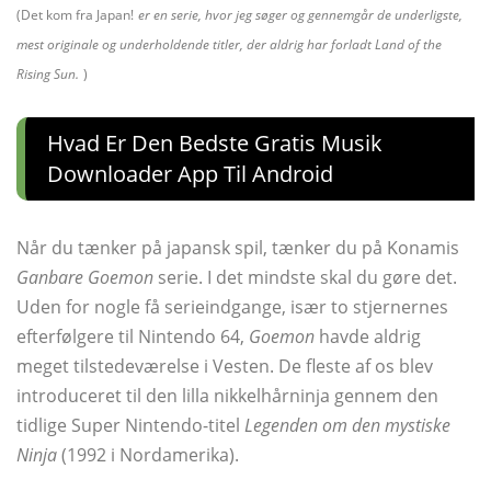
(
Det kom fra Japan!
er en serie, hvor jeg søger og gennemgår de underligste,
mest originale og underholdende titler, der aldrig har forladt Land of the
Rising Sun.
)
Hvad Er Den Bedste Gratis Musik
Downloader App Til Android
Når du tænker på japansk spil, tænker du på Konamis
Ganbare Goemon
serie. I det mindste skal du gøre det.
Uden for nogle få serieindgange, især to stjernernes
efterfølgere til Nintendo 64,
Goemon
havde aldrig
meget tilstedeværelse i Vesten. De fleste af os blev
introduceret til den lilla nikkelhårninja gennem den
tidlige Super Nintendo-titel
Legenden om den mystiske
Ninja
(1992 i Nordamerika).