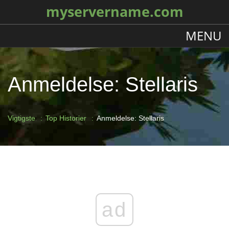
myservername.com
MENU
Anmeldelse: Stellaris
Vigtigste
Top Historier
Anmeldelse: Stellaris
ad