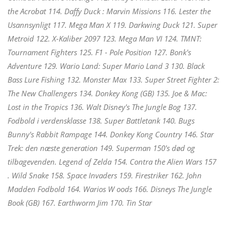
the Acrobat 114. Daffy Duck : Marvin Missions 116. Lester the
Usannsynligt 117. Mega Man X 119. Darkwing Duck 121. Super
Metroid 122. X-Kaliber 2097 123. Mega Man VI 124. TMNT:
Tournament Fighters 125. F1 - Pole Position 127. Bonk's
Adventure 129. Wario Land: Super Mario Land 3 130. Black
Bass Lure Fishing 132. Monster Max 133. Super Street Fighter 2:
The New Challengers 134. Donkey Kong (GB) 135. Joe & Mac:
Lost in the Tropics 136. Walt Disney's The Jungle Bog 137.
Fodbold i verdensklasse 138. Super Battletank 140. Bugs
Bunny's Rabbit Rampage 144. Donkey Kong Country 146. Star
Trek: den næste generation 149. Superman 150's død og
tilbagevenden. Legend of Zelda 154. Contra the Alien Wars 157
. Wild Snake 158. Space Invaders 159. Firestriker 162. John
Madden Fodbold 164. Warios W oods 166. Disneys The Jungle
Book (GB) 167. Earthworm Jim 170. Tin Star