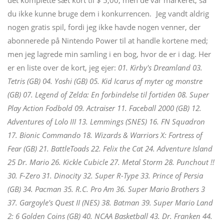
det komplette sæt kort til $ 5,00, men de var markeret, så
du ikke kunne bruge dem i konkurrencen.
Jeg vandt aldrig
nogen gratis spil, fordi jeg ikke havde nogen venner, der
abonnerede på Nintendo Power til at handle kortene med;
men jeg lagrede min samling i en bog, hvor de er i dag. Her
er en liste over de kort, jeg ejer:
01. Kirby's Dreamland 03.
Tetris (GB) 04. Yoshi (GB) 05. Kid Icarus af myter og monstre
(GB) 07. Legend of Zelda: En forbindelse til fortiden 08. Super
Play Action Fodbold 09. Actraiser 11. Faceball 2000 (GB) 12.
Adventures of Lolo III 13. Lemmings (SNES) 16. FN Squadron
17. Bionic Commando 18. Wizards & Warriors X: Fortress of
Fear (GB) 21. BattleToads 22. Felix the Cat 24. Adventure Island
25 Dr. Mario 26. Kickle Cubicle 27. Metal Storm 28. Punchout !!
30. F-Zero 31. Dinocity 32. Super R-Type 33. Prince of Persia
(GB) 34. Pacman 35. R.C. Pro Am 36. Super Mario Brothers 3
37. Gargoyle's Quest II (NES) 38. Batman 39. Super Mario Land
2: 6 Golden Coins (GB) 40. NCAA Basketball 43. Dr. Franken 44.