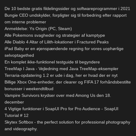
De 10 bedste gratis fildelingssider og softwareprogrammer i 2021
Bungie CEO undskylder, forpligter sig til forbedring efter rapport
om interne problemer
Anmeldelse: Ys Origin (PC, Steam)
Alle Pokemons svagheder og strategier af kamptype
Alle Diablo 4 Altar of Lilith-lokationer i Fractured Peaks
iPad Baby er en øjenspændende regning for vores uophørlige
selvoptagethed
En komplet ikke-funktionel testguide til begyndere
TreeMap I Java - Vejledning med Java TreeMap-eksempler
Terraria-opdatering 1.2 er ude i dag, her er hvad der er nyt
Billige Xbox One-enheder, der clearer og FIFA 17 forhåndsbestilte
bonusser i weekendtilbud
Vampire Survivors krydser over med Among Us den 18.
december
4 Vigtige funktioner i SoapUI Pro for Pro Audience - SoapUI
Tutorial # 12
Skytex Softbox - the perfect solution for professional photography
and videography.