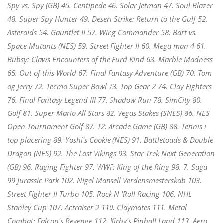
Spy vs. Spy (GB) 45. Centipede 46. Solar Jetman 47. Soul Blazer
48. Super Spy Hunter 49. Desert Strike: Return to the Gulf 52.
Asteroids 54. Gauntlet II 57. Wing Commander 58. Bart vs.
Space Mutants (NES) 59. Street Fighter II 60. Mega man 4 61.
Bubsy: Claws Encounters of the Furd Kind 63. Marble Madness
65. Out of this World 67. Final Fantasy Adventure (GB) 70. Tom
og Jerry 72. Tecmo Super Bowl 73. Top Gear 2 74. Clay Fighters
76. Final Fantasy Legend III 77. Shadow Run 78. SimCity 80.
Golf 81. Super Mario All Stars 82. Vegas Stakes (SNES) 86. NES
Open Tournament Golf 87. T2: Arcade Game (GB) 88. Tennis i
top placering 89. Yoshi's Cookie (NES) 91. Battletoads & Double
Dragon (NES) 92. The Lost Vikings 93. Star Trek Next Generation
(GB) 96. Raging Fighter 97. WWF: King of the Ring 98. 7. Saga
99 Jurassic Park 102. Nigel Mansell Verdensmesterskab 103.
Street Fighter II Turbo 105. Rock N 'Roll Racing 106. NHL
Stanley Cup 107. Actraiser 2 110. Claymates 111. Metal
Combat: Falcon's Revenge 112. Kirby's Pinball Land 113. Aero