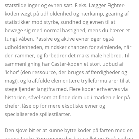
statstildelinger og evnen sæt. F.eks. Lægger Fighter-
koden vægt på udholdenhed og nærkamp, ​​gearing af
statistikker mod styrke, sundhed og evnen til at
bevæge sig med normal hastighed, mens du bærer et
tungt våben. Passive og aktive evner øger også
udholdenheden, mindsker chancen for svimlende, når
den rammer, og forbedrer det maksimale helbred. Til
sammenligning har Caster-koden et stort udbud af
'Ichor' (den ressource, der bruges af færdigheder og
magi), og kraftfulde elementære trylleformularer til at
stege fjender langtfra med. Flere koder erhverves via
historien, såvel som at finde dem ud i marken eller på
chefer, låse op for mere eksotiske evner og
specialiserede spillestilarter.
Den sjove bit er at kunne bytte koder på farten med en
anden tanke. Som nogen der har spillet en
Souls
spil og