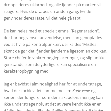
droppe deres uklarhed, og alle fjender på marken vil
reagere. Hvis de dræbes en anden gang, før de
genvinder deres Haze, vil det hele gå tabt.
De kan heles med et specielt emne '(Regeneration'),
der har begrænset anvendelse, men kan genoplades
ved at hvile på kontrolpunkter, der kaldes 'Mistles',
skønt de gør det, fjender fjenderne ligesom en død kan.
Store chefer forankrer nøgleplaceringer, og slip unikke
genstande, som du yderligere kan specialisere en
karakteropbygning med.
Jeg er bevidst i almindelighed her for at understrege,
hvad der forblev det samme mellem
Kode vene
og
serien, der fungerer som dens skabelon, men jeg kan
ikke understrege nok, at det at være kendt ikke er en
dårlig ting i dette tilfælde. Spillet fungerer fordi
Mørke