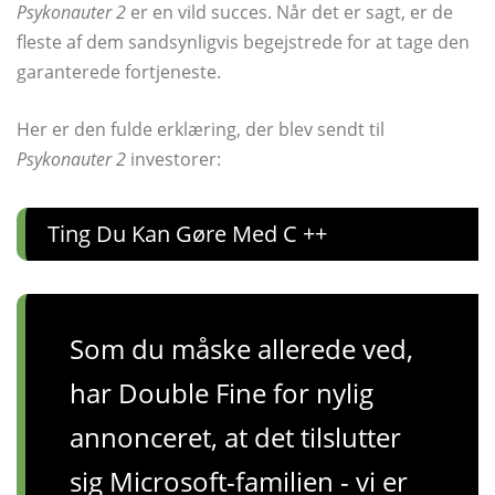
Psykonauter 2
er en vild succes. Når det er sagt, er de
fleste af dem sandsynligvis begejstrede for at tage den
garanterede fortjeneste.
Her er den fulde erklæring, der blev sendt til
Psykonauter 2
investorer:
Ting Du Kan Gøre Med C ++
Som du måske allerede ved,
har Double Fine for nylig
annonceret, at det tilslutter
sig Microsoft-familien - vi er