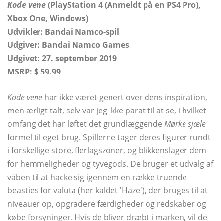
Kode vene
(PlayStation 4 (Anmeldt på en PS4 Pro),
Xbox One, Windows)
Udvikler:
Bandai Namco-spil
Udgiver: Bandai Namco Games
Udgivet: 27. september 2019
MSRP: $ 59.99
Kode vene
har ikke været genert over dens inspiration,
men ærligt talt, selv var jeg ikke parat til at se, i hvilket
omfang det har løftet det grundlæggende
Mørke sjæle
formel til eget brug. Spillerne tager deres figurer rundt
i forskellige store, flerlagszoner, og blikkenslager dem
for hemmeligheder og tyvegods. De bruger et udvalg af
våben til at hacke sig igennem en række truende
beasties for valuta (her kaldet 'Haze'), der bruges til at
niveauer op, opgradere færdigheder og redskaber og
købe forsyninger. Hvis de bliver dræbt i marken, vil de