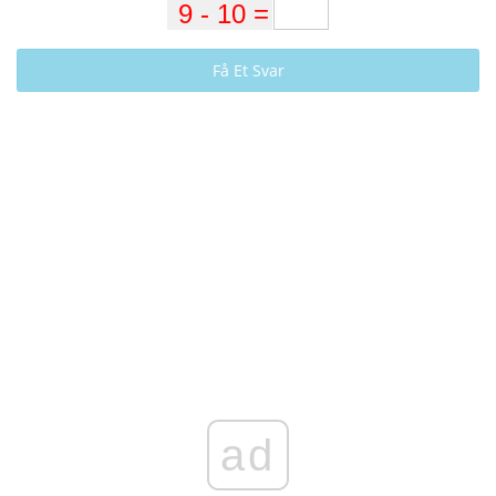
Få Et Svar
ad