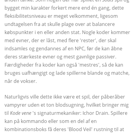
bygget min karakter forkert mere end én gang, dette
fleksibilitetsniveau er meget velkomment, ligesom
undtagelsen fra at skulle plage over at balancere
købspunkter i en eller anden stat. Nogle koder kommer
med evner, der er låst, med flere 'rester', der skal
indsamles og gendannes af en NPC, før de kan åbne
deres stærkeste evner og mest gavnlige passiver.
Færdigheder fra koder kan også 'mestres', så de kan
bruges uafhængigt og lade spillerne blande og matche,
når de vokser.
Naturligvis ville dette ikke være et spil, der påberåber
vampyrer uden et ton blodsugning, hvilket bringer mig
til
Kode vene
's signaturmekaniker: Ichor Drain. Spillere
kan på kommando eller som en del af en
kombinationsboks få deres 'Blood Veil' rustning til at