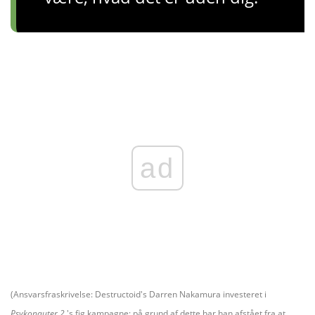
ad
(Ansvarsfraskrivelse: Destructoid's Darren Nakamura investeret i
Psykonauter 2
's fig kampagne; på grund af dette har han afstået fra at