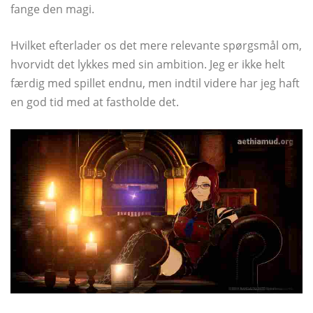
fange den magi.
Hvilket efterlader os det mere relevante spørgsmål om,
hvorvidt det lykkes med sin ambition. Jeg er ikke helt
færdig med spillet endnu, men indtil videre har jeg haft
en god tid med at fastholde det.