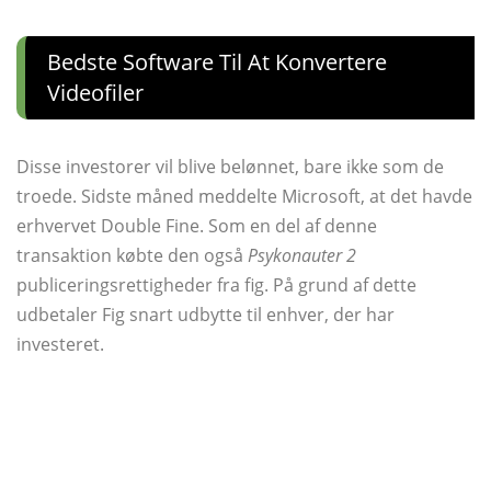
Bedste Software Til At Konvertere
Videofiler
Disse investorer vil blive belønnet, bare ikke som de
troede. Sidste måned meddelte Microsoft, at det havde
erhvervet Double Fine. Som en del af denne
transaktion købte den også
Psykonauter 2
publiceringsrettigheder fra fig. På grund af dette
udbetaler Fig snart udbytte til enhver, der har
investeret.