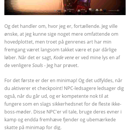
Og det handler om, hvor jeg er, fortællende. Jeg ville
ønske, at jeg kunne sige noget mere omfattende om
hovedplottet, men troet på genrenes art har min
fremgang været langsom takket være et par dårlige
løber. Når det er sagt,
Kode vene
er ved mine lys en af ​​
de venligere
Souls
- Jeg har prøvet.
For det første er der en minimap! Og det udfyldes, når
du aktiverer et checkpoint! NPC-ledsagere ledsager dig
også, når du går ud, og er kompetente nok til at
fungere som en slags sikkerhedsnet for de fleste ikke-
boss-møder. Disse NPC'er vil tale, bruge deres evner i
kamp og endda fremhæve fjender og ubemærkede
skatte på minimap for dig.