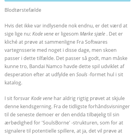
Blodtørstefælde
Hvis det ikke var indlysende nok endnu, er det værd at
sige lige nu:
Kode vene
er ligesom
Mørke sjæle
. Det er
kliché at prøve at sammenligne Fra Softwares
vartegnsserie med noget i disse dage, men skoen
passer i dette tilfælde. Det passer så godt, man måske
kunne tro, Bandai Namco havde dette spil udviklet af
desperation efter at udfylde en
Souls
-formet hul i sit
katalog.
I sit forsvar
Kode vene
har aldrig rigtig prøvet at skjule
denne kendsgerning. Fra de tidligste forhåndsvisninger
til de seneste demoer er den endda tilbøjelig til sin
ærbødighed for 'SoulsBorne' -strukturen, som for at
signalere til potentielle spillere, at ja, det vil prøve at