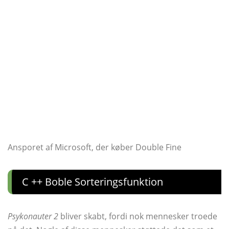
Ansporet af Microsoft, der køber Double Fine
C ++ Boble Sorteringsfunktion
Psykonauter 2
bliver skabt, fordi nok mennesker troede