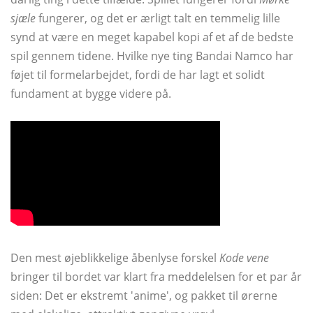
sjæle
fungerer, og det er ærligt talt en temmelig lille
synd at være en meget kapabel kopi af et af de bedste
spil gennem tidene. Hvilke nye ting Bandai Namco har
føjet til formelarbejdet, fordi de har lagt et solidt
fundament at bygge videre på.
Den mest øjeblikkelige åbenlyse forskel
Kode vene
bringer til bordet var klart fra meddelelsen for et par år
siden: Det er ekstremt 'anime', og pakket til ørerne