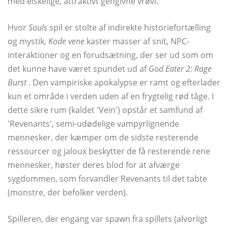
med elskelige, attraktivt gengivne vrøvl.
Hvor
Souls
spil er stolte af indirekte historiefortælling
og mystik,
Kode vene
kaster masser af snit, NPC-
interaktioner og en forudsætning, der ser ud som om
det kunne have været spundet ud af
God Eater 2: Rage
Burst
. Den vampiriske apokalypse er ramt og efterlader
kun et område i verden uden af ​​en frygtelig rød tåge. I
dette sikre rum (kaldet 'Vein') opstår et samfund af
'Revenants', semi-udødelige vampyrlignende
mennesker, der kæmper om de sidste resterende
ressourcer og jaloux beskytter de få resterende rene
mennesker, høster deres blod for at afværge
sygdommen, som forvandler Revenants til det tabte
(monstre, der befolker verden).
Spilleren, der engang var spawn fra spillets (alvorligt