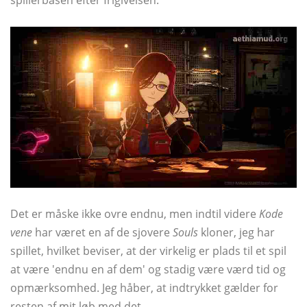
Det er måske ikke ovre endnu, men indtil videre
Kode
vene
har været en af ​​de sjovere
Souls
kloner, jeg har
spillet, hvilket beviser, at der virkelig er plads til et spil
at være 'endnu en af ​​dem' og stadig være værd tid og
opmærksomhed. Jeg håber, at indtrykket gælder for
resten af ​​mit løb med det.