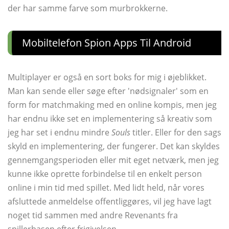
der har samme farve som murbrokkerne.
Mobiltelefon Spion Apps Til Android
Multiplayer er også en sort boks for mig i øjeblikket.
Man kan sende eller søge efter 'nødsignaler' som en
form for matchmaking med en online kompis, men jeg
har endnu ikke set en implementering så kreativ som
jeg har set i endnu mindre
Souls
titler. Eller for den sags
skyld en implementering, der fungerer. Det kan skyldes
gennemgangsperioden eller mit eget netværk, men jeg
kunne ikke oprette forbindelse til en enkelt person
online i min tid med spillet. Med lidt held, når vores
afsluttede anmeldelse offentliggøres, vil jeg have lagt
noget tid sammen med andre Revenants fra
spillerbasen efter frigivelsen.