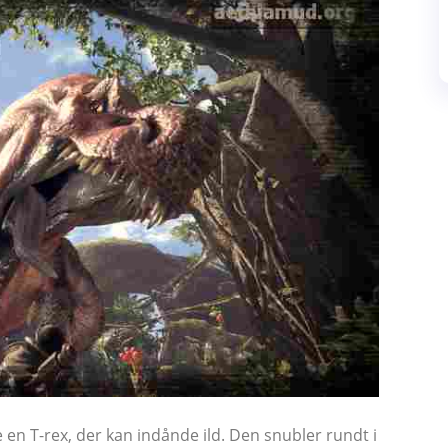
e en T-rex, der kan indånde ild. Den snubler rundt i