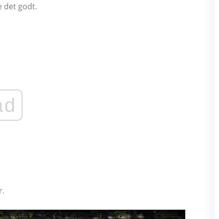
e det godt.
ad
r.