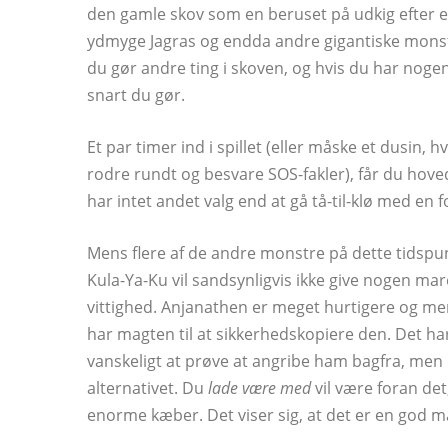
den gamle skov som en beruset på udkig efter en 
ydmyge Jagras og endda andre gigantiske monstr
du gør andre ting i skoven, og hvis du har nogen
snart du gør.
Et par timer ind i spillet (eller måske et dusin,
rodre rundt og besvare SOS-fakler), får du hov
har intet andet valg end at gå tå-til-klø med en f
Mens flere af de andre monstre på dette tidspunkt
Kula-Ya-Ku vil sandsynligvis ikke give nogen mare
vittighed. Anjanathen er meget hurtigere og mer
har magten til at sikkerhedskopiere den. Det har
vanskeligt at prøve at angribe ham bagfra, men 
alternativet. Du
lade være med
vil være foran det
enorme kæber. Det viser sig, at det er en god 