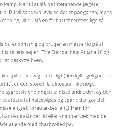
kamp, ​​klar til at slå på intetanende jægere,
e. Du vil sandsynligvis se det et par gange, mens
 mening, vil du slå en forhastet retræte lige så
 hvis du er som mig og bruger en masse tid på at
edhistoriens søgen 'The Encroaching Anjanath' og
or at beskytte byen.
 i spillet er svagt latterligt (den kyllingelignende
ridt), er den store lilla dinosaur ikke nogen
e aggressiv end nogen af ​​disse andre dyr, og den
 et arsenal af haleswipes og spark, der gør det
disse angreb foretrækkes langt frem for
, når det indånder ild eller snapper væk med de
måde at ende med charbroiled på.