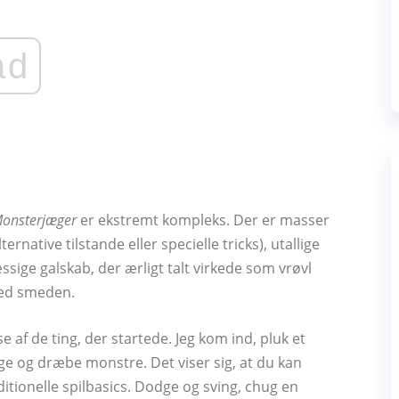
ad
onsterjæger
er ekstremt kompleks. Der er masser
rnative tilstande eller specielle tricks), utallige
sige galskab, der ærligt talt virkede som vrøvl
ved smeden.
e af de ting, der startede. Jeg kom ind, pluk et
age og dræbe monstre. Det viser sig, at du kan
itionelle spilbasics. Dodge og sving, chug en