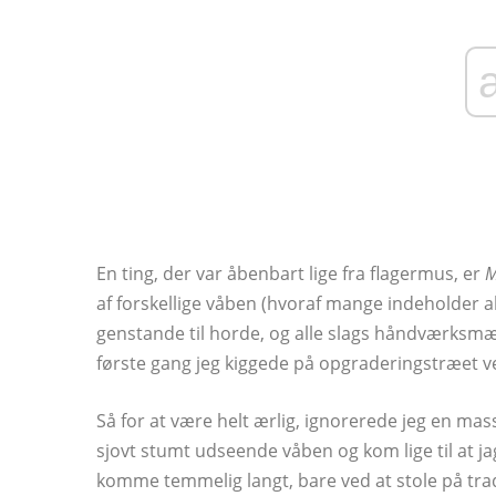
En ting, der var åbenbart lige fra flagermus, er
M
af forskellige våben (hvoraf mange indeholder alte
genstande til horde, og alle slags håndværksmæs
første gang jeg kiggede på opgraderingstræet 
Så for at være helt ærlig, ignorerede jeg en mass
sjovt stumt udseende våben og kom lige til at j
komme temmelig langt, bare ved at stole på trad