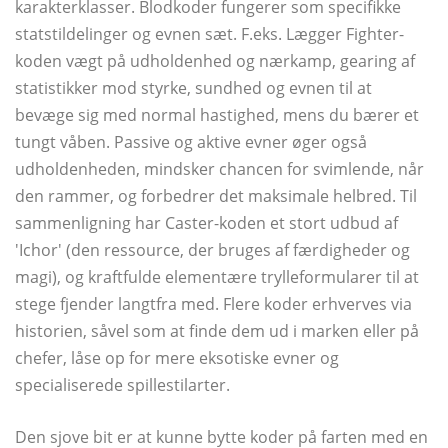
karakterklasser. Blodkoder fungerer som specifikke
statstildelinger og evnen sæt. F.eks. Lægger Fighter-
koden vægt på udholdenhed og nærkamp, ​​gearing af
statistikker mod styrke, sundhed og evnen til at
bevæge sig med normal hastighed, mens du bærer et
tungt våben. Passive og aktive evner øger også
udholdenheden, mindsker chancen for svimlende, når
den rammer, og forbedrer det maksimale helbred. Til
sammenligning har Caster-koden et stort udbud af
'Ichor' (den ressource, der bruges af færdigheder og
magi), og kraftfulde elementære trylleformularer til at
stege fjender langtfra med. Flere koder erhverves via
historien, såvel som at finde dem ud i marken eller på
chefer, låse op for mere eksotiske evner og
specialiserede spillestilarter.
Den sjove bit er at kunne bytte koder på farten med en