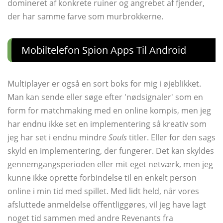
domineret af konkrete ruiner og angrebet af fjender,
der har samme farve som murbrokkerne.
Mobiltelefon Spion Apps Til Android
Multiplayer er også en sort boks for mig i øjeblikket.
Man kan sende eller søge efter 'nødsignaler' som en
form for matchmaking med en online kompis, men jeg
har endnu ikke set en implementering så kreativ som
jeg har set i endnu mindre
Souls
titler. Eller for den sags
skyld en implementering, der fungerer. Det kan skyldes
gennemgangsperioden eller mit eget netværk, men jeg
kunne ikke oprette forbindelse til en enkelt person
online i min tid med spillet. Med lidt held, når vores
afsluttede anmeldelse offentliggøres, vil jeg have lagt
noget tid sammen med andre Revenants fra