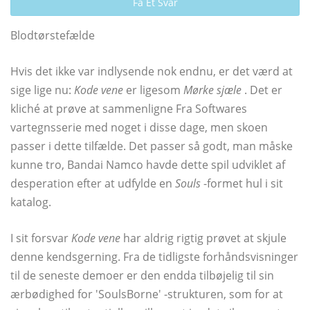
Få Et Svar
Blodtørstefælde
Hvis det ikke var indlysende nok endnu, er det værd at
sige lige nu:
Kode vene
er ligesom
Mørke sjæle
. Det er
kliché at prøve at sammenligne Fra Softwares
vartegnsserie med noget i disse dage, men skoen
passer i dette tilfælde. Det passer så godt, man måske
kunne tro, Bandai Namco havde dette spil udviklet af
desperation efter at udfylde en
Souls
-formet hul i sit
katalog.
I sit forsvar
Kode vene
har aldrig rigtig prøvet at skjule
denne kendsgerning. Fra de tidligste forhåndsvisninger
til de seneste demoer er den endda tilbøjelig til sin
ærbødighed for 'SoulsBorne' -strukturen, som for at