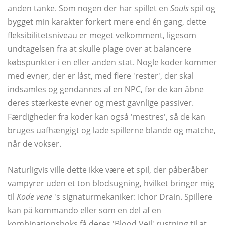
anden tanke. Som nogen der har spillet en
Souls
spil og
bygget min karakter forkert mere end én gang, dette
fleksibilitetsniveau er meget velkomment, ligesom
undtagelsen fra at skulle plage over at balancere
købspunkter i en eller anden stat. Nogle koder kommer
med evner, der er låst, med flere 'rester', der skal
indsamles og gendannes af en NPC, før de kan åbne
deres stærkeste evner og mest gavnlige passiver.
Færdigheder fra koder kan også 'mestres', så de kan
bruges uafhængigt og lade spillerne blande og matche,
når de vokser.
Naturligvis ville dette ikke være et spil, der påberåber
vampyrer uden et ton blodsugning, hvilket bringer mig
til
Kode vene
's signaturmekaniker: Ichor Drain. Spillere
kan på kommando eller som en del af en
kombinationsboks få deres 'Blood Veil' rustning til at