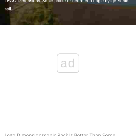
LEGO Dimensions 'Sonic-pakke er bedre end nogle nylige Sonic-
spil
ad
Lego Dimensionssonic Pack Is Better Than Some