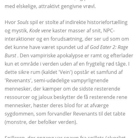
med elskelige, attraktivt gengivne vrøvl.
Hvor
Souls
spil er stolte af indirekte historiefortælling
og mystik,
Kode vene
kaster masser af snit, NPC-
interaktioner og en forudsætning, der ser ud som om
det kunne have været spundet ud af
God Eater 2: Rage
Burst
. Den vampiriske apokalypse er ramt og efterlader
kun et område i verden uden af ​​en frygtelig rød tåge. I
dette sikre rum (kaldet 'Vein') opstår et samfund af
'Revenants', semi-udødelige vampyrlignende
mennesker, der kæmper om de sidste resterende
ressourcer og jaloux beskytter de få resterende rene
mennesker, høster deres blod for at afværge
sygdommen, som forvandler Revenants til det tabte
(monstre, der befolker verden).
Spilleren, der engang var spawn fra spillets (alvorligt