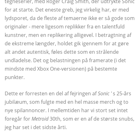
tegneserier, med Roger Craig Smith, der udtrykte Sonic
for at starte. Det eneste greb, jeg virkelig har, er med
lydsporet, da de fleste af temaerne ikke er så gode som
originaler - mere ligesom replikker fra en talentfuld
kunstner, men en replikering alligevel. I betragtning af
de ekstreme længder, holdet gik igennem for at gøre
alt andet autentisk, føles dette som en strålende
undladelse. Det og belastningen på framerate (i det
mindste med Xbox One-versionen) på bestemte
punkter.
Dette er forresten en del af fejringen af
Sonic '
s 25-års
jubilæum, som fulgte med en hel masse merch og to
nye spilannoncer. I mellemtiden har vi stort set intet
foregår for
Metroid
30th, som er en af ​​de største snubs,
jeg har set i det sidste årti.