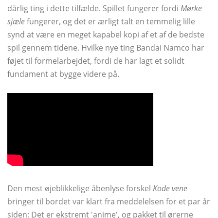
dårlig ting i dette tilfælde. Spillet fungerer fordi
Mørke
sjæle
fungerer, og det er ærligt talt en temmelig lille
synd at være en meget kapabel kopi af et af de bedste
spil gennem tidene. Hvilke nye ting Bandai Namco har
føjet til formelarbejdet, fordi de har lagt et solidt
fundament at bygge videre på.
Den mest øjeblikkelige åbenlyse forskel
Kode vene
bringer til bordet var klart fra meddelelsen for et par år
siden: Det er ekstremt 'anime', og pakket til ørerne