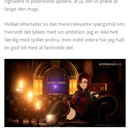
signalere til potentielle spillere, at ja, det vil prøve at
fange den magi.
Hvilket efterlader os det mere relevante spørgsmål om,
hvorvidt det lykkes med sin ambition. Jeg er ikke helt
færdig med spillet endnu, men indtil videre har jeg haft
en god tid med at fastholde det.