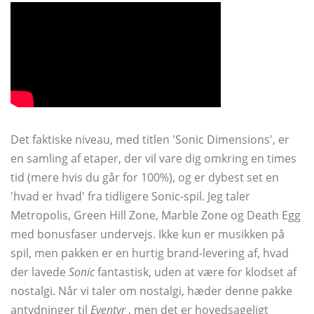
Det faktiske niveau, med titlen 'Sonic Dimensions', er
en samling af etaper, der vil vare dig omkring en times
tid (mere hvis du går for 100%), og er dybest set en
'hvad er hvad' fra tidligere Sonic-spil. Jeg taler
Metropolis, Green Hill Zone, Marble Zone og Death Egg
med bonusfaser undervejs. Ikke kun er musikken på
spil, men pakken er en hurtig brand-levering af, hvad
der lavede
Sonic
fantastisk, uden at være for klodset af
nostalgi. Når vi taler om nostalgi, hæder denne pakke
antydninger til
Eventyr
, men det er hovedsageligt