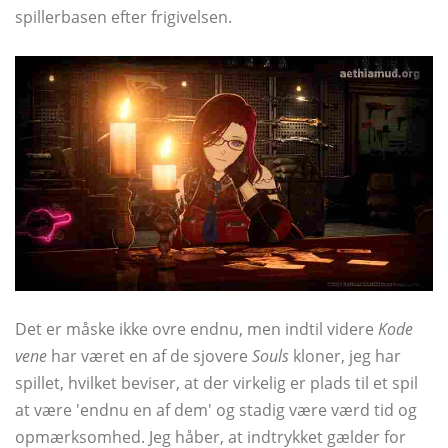
spillerbasen efter frigivelsen.
Det er måske ikke ovre endnu, men indtil videre
Kode
vene
har været en af ​​de sjovere
Souls
kloner, jeg har
spillet, hvilket beviser, at der virkelig er plads til et spil
at være 'endnu en af ​​dem' og stadig være værd tid og
opmærksomhed. Jeg håber, at indtrykket gælder for