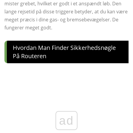
mister grebet, hvilket er godt i et anspændt løb. Den
lange rejsetid på disse triggere betyder, at du kan være
meget præcis i dine gas- og bremsebevægelser. De
fungerer meget godt.
Hvordan Man Finder Sikkerhedsnøgle
På Routeren
ad