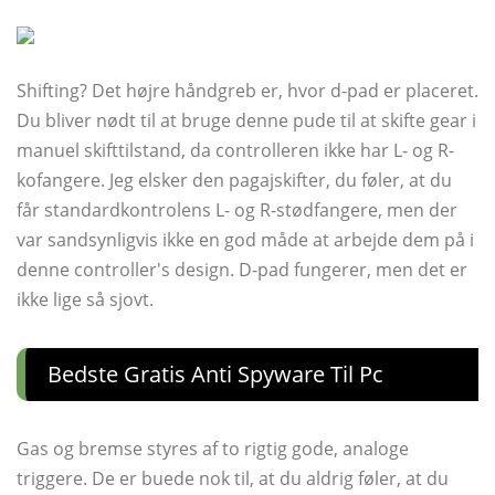
Shifting? Det højre håndgreb er, hvor d-pad er placeret.
Du bliver nødt til at bruge denne pude til at skifte gear i
manuel skifttilstand, da controlleren ikke har L- og R-
kofangere. Jeg elsker den pagajskifter, du føler, at du
får standardkontrolens L- og R-stødfangere, men der
var sandsynligvis ikke en god måde at arbejde dem på i
denne controller's design. D-pad fungerer, men det er
ikke lige så sjovt.
Bedste Gratis Anti Spyware Til Pc
Gas og bremse styres af to rigtig gode, analoge
triggere. De er buede nok til, at du aldrig føler, at du