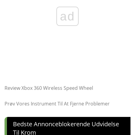
ad
Review Xbox 360 Wireless Speed Wheel
Prøv Vores Instrument Til At Fjerne Problemer
Bedste Annonceblokerende Udvidelse
Til Krom