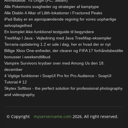
Anmeldelse: Ys Origin (PC, Steam)
Alle Pokemons svagheder og strategier af kamptype
Alle Diablo 4 Altar of Lilith-lokationer i Fractured Peaks
iPad Baby er en øjenspændende regning for vores uophørlige
selvoptagethed
En komplet ikke-funktionel testguide til begyndere
TreeMap I Java - Vejledning med Java TreeMap-eksempler
Terraria-opdatering 1.2 er ude i dag, her er hvad der er nyt
Billige Xbox One-enheder, der clearer og FIFA 17 forhåndsbestilte
bonusser i weekendtilbud
Vampire Survivors krydser over med Among Us den 18.
december
4 Vigtige funktioner i SoapUI Pro for Pro Audience - SoapUI
Tutorial # 12
Skytex Softbox - the perfect solution for professional photography
and videography.
© Copyright
myservername.com
2026. All right reserved.